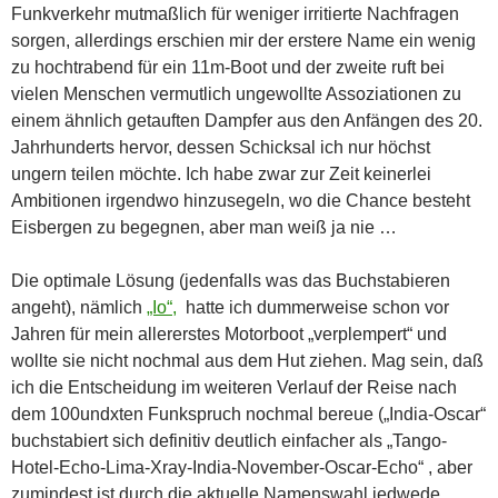
Funkverkehr mutmaßlich für weniger irritierte Nachfragen
sorgen, allerdings erschien mir der erstere Name ein wenig
zu hochtrabend für ein 11m-Boot und der zweite ruft bei
vielen Menschen vermutlich ungewollte Assoziationen zu
einem ähnlich getauften Dampfer aus den Anfängen des 20.
Jahrhunderts hervor, dessen Schicksal ich nur höchst
ungern teilen möchte. Ich habe zwar zur Zeit keinerlei
Ambitionen irgendwo hinzusegeln, wo die Chance besteht
Eisbergen zu begegnen, aber man weiß ja nie …
Die optimale Lösung (jedenfalls was das Buchstabieren
angeht), nämlich
„Io“,
hatte ich dummerweise schon vor
Jahren für mein allererstes Motorboot „verplempert“ und
wollte sie nicht nochmal aus dem Hut ziehen. Mag sein, daß
ich die Entscheidung im weiteren Verlauf der Reise nach
dem 100undxten Funkspruch nochmal bereue („India-Oscar“
buchstabiert sich definitiv deutlich einfacher als „Tango-
Hotel-Echo-Lima-Xray-India-November-Oscar-Echo“ , aber
zumindest ist durch die aktuelle Namenswahl jedwede