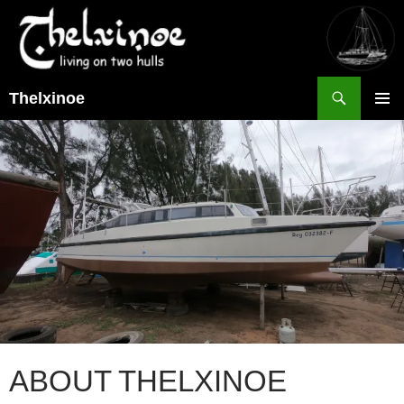
Suchen
Thelxinoe
ZUM
PRIMÄR
INHALT
MENÜ
SPRINGEN
ABOUT THELXINOE