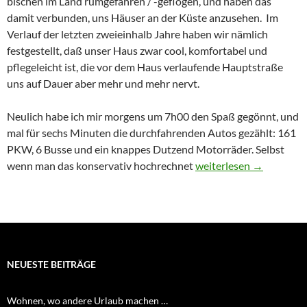
bischen im Land rumgefahren / -geflogen, und haben das
damit verbunden, uns Häuser an der Küste anzusehen. Im
Verlauf der letzten zweieinhalb Jahre haben wir nämlich
festgestellt, daß unser Haus zwar cool, komfortabel und
pflegeleicht ist, die vor dem Haus verlaufende Hauptstraße
uns auf Dauer aber mehr und mehr nervt.
Neulich habe ich mir morgens um 7h00 den Spaß gegönnt, und
mal für sechs Minuten die durchfahrenden Autos gezählt: 161
PKW, 6 Busse und ein knappes Dutzend Motorräder. Selbst
Wohnen, wo andere Ur
wenn man das konservativ hochrechnet
weiterlesen
→
NEUESTE BEITRÄGE
Wohnen, wo andere Urlaub machen …