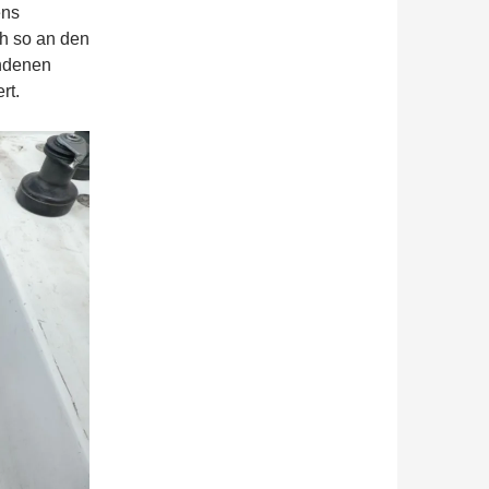
ens
ch so an den
undenen
rt.