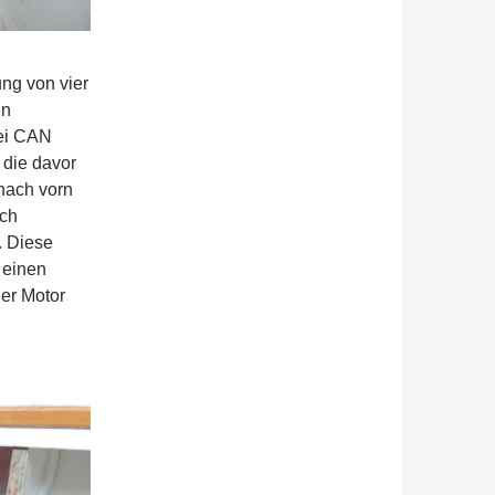
ng von vier
en
wei CAN
s die davor
nach vorn
ich
. Diese
 einen
er Motor