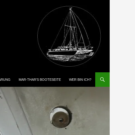
ÄRUNG
MAR-THAR’S BOOTESEITE
WER BIN ICH?