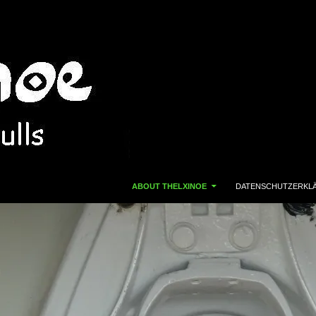
ZUM INHALT SPRINGEN
ABOUT THELXINOE
DATENSCHUTZERKL