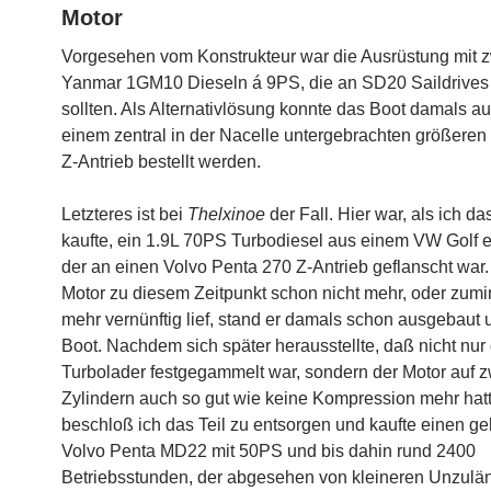
Motor
Vorgesehen vom Konstrukteur war die Ausrüstung mit 
Yanmar 1GM10 Dieseln á 9PS, die an SD20 Saildrives 
sollten. Als Alternativlösung konnte das Boot damals au
einem zentral in der Nacelle untergebrachten größeren 
Z-Antrieb bestellt werden.
Letzteres ist bei
Thelxinoe
der Fall. Hier war, als ich da
kaufte, ein 1.9L 70PS Turbodiesel aus einem VW Golf 
der an einen Volvo Penta 270 Z-Antrieb geflanscht war.
Motor zu diesem Zeitpunkt schon nicht mehr, oder zumi
mehr vernünftig lief, stand er damals schon ausgebaut 
Boot. Nachdem sich später herausstellte, daß nicht nur
Turbolader festgegammelt war, sondern der Motor auf z
Zylindern auch so gut wie keine Kompression mehr hatt
beschloß ich das Teil zu entsorgen und kaufte einen g
Volvo Penta MD22 mit 50PS und bis dahin rund 2400
Betriebsstunden, der abgesehen von kleineren Unzulän