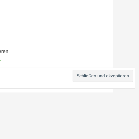
eren.
.