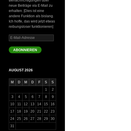
Benachrichtigungen über
neue Beiträge via E-Mail zu
erhalten. [Dies ist eine
andere Funktion als bislang.
Ich hoffe, das wird jetzt etwas
reibungsloser funktionieren]
E-
Mail-
Adresse
ABONNIEREN
AUGUST 2026
M
D
M
D
F
S
S
1
2
3
4
5
6
7
8
9
10
11
12
13
14
15
16
17
18
19
20
21
22
23
24
25
26
27
28
29
30
31