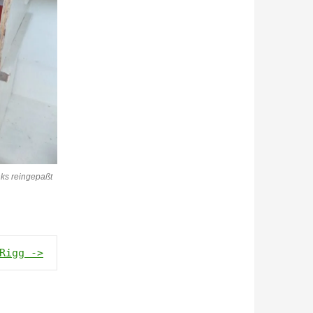
nks reingepaßt
Rigg ->