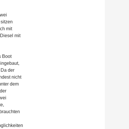
zwei
sitzen
ch mit
Diesel mit
s Boot
eingebaut,
 Da der
ndest nicht
unter dem
 der
wei
e,
ebrauchten
glichkeiten