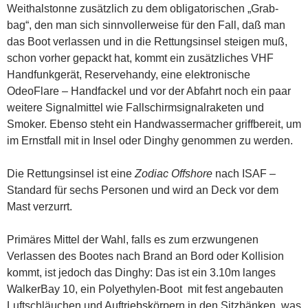
Weithalstonne zusätzlich zu dem obligatorischen „Grab-
bag“, den man sich sinnvollerweise für den Fall, daß man
das Boot verlassen und in die Rettungsinsel steigen muß,
schon vorher gepackt hat, kommt ein zusätzliches VHF
Handfunkgerät, Reservehandy, eine elektronische
OdeoFlare – Handfackel und vor der Abfahrt noch ein paar
weitere Signalmittel wie Fallschirmsignalraketen und
Smoker. Ebenso steht ein Handwassermacher griffbereit, um
im Ernstfall mit in Insel oder Dinghy genommen zu werden.
Die Rettungsinsel ist eine
Zodiac Offshore
nach ISAF –
Standard für sechs Personen und wird an Deck vor dem
Mast verzurrt.
Primäres Mittel der Wahl, falls es zum erzwungenen
Verlassen des Bootes nach Brand an Bord oder Kollision
kommt, ist jedoch das Dinghy: Das ist ein 3.10m langes
WalkerBay 10, ein Polyethylen-Boot mit fest angebauten
Luftschläuchen und Auftriebskörpern in den Sitzbänken, was