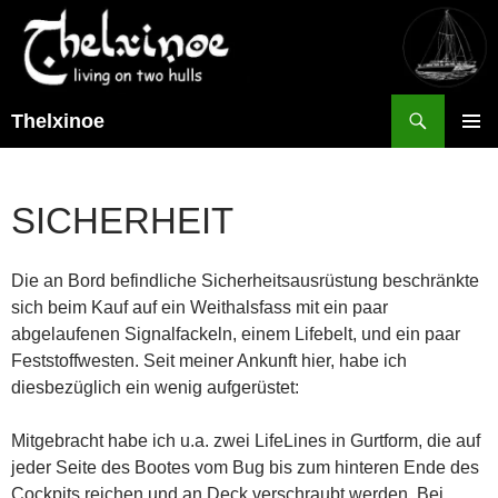
Suchen
Thelxinoe
ZUM
PRIMÄR
INHALT
MENÜ
SPRINGEN
SICHERHEIT
Die an Bord befindliche Sicherheitsausrüstung beschränkte
sich beim Kauf auf ein Weithalsfass mit ein paar
abgelaufenen Signalfackeln, einem Lifebelt, und ein paar
Feststoffwesten. Seit meiner Ankunft hier, habe ich
diesbezüglich ein wenig aufgerüstet:
Mitgebracht habe ich u.a. zwei LifeLines in Gurtform, die auf
jeder Seite des Bootes vom Bug bis zum hinteren Ende des
Cockpits reichen und an Deck verschraubt werden. Bei