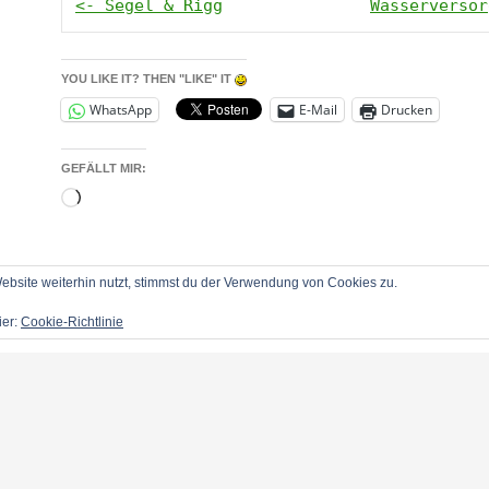
<- Segel & Rigg
Wasserversor
YOU LIKE IT? THEN "LIKE" IT
WhatsApp
E-Mail
Drucken
GEFÄLLT MIR:
Wird
geladen …
bsite weiterhin nutzt, stimmst du der Verwendung von Cookies zu.
ier:
Cookie-Richtlinie