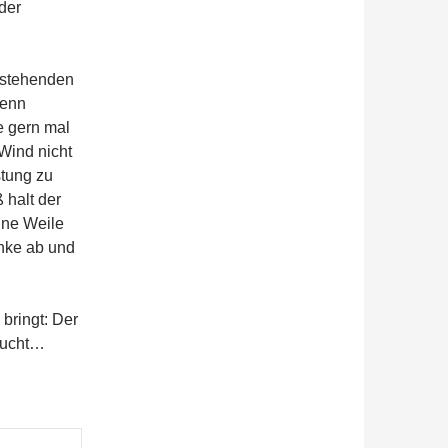
der
e stehenden
wenn
e gern mal
 Wind nicht
stung zu
 halt der
ine Weile
änke ab und
bringt: Der
raucht…