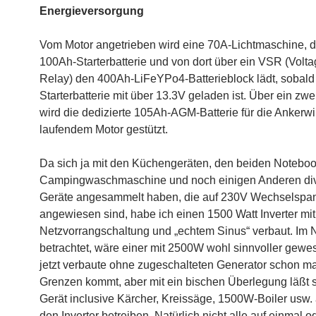
Energieversorgung
Vom Motor angetrieben wird eine 70A-Lichtmaschine, d
100Ah-Starterbatterie und von dort über ein VSR (Volta
Relay) den 400Ah-LiFeYPo4-Batterieblock lädt, sobald
Starterbatterie mit über 13.3V geladen ist. Über ein zw
wird die dedizierte 105Ah-AGM-Batterie für die Ankerw
laufendem Motor gestützt.
Da sich ja mit den Küchengeräten, den beiden Noteboo
Campingwaschmaschine und noch einigen Anderen di
Geräte angesammelt haben, die auf 230V Wechselspa
angewiesen sind, habe ich einen 1500 Watt Inverter mit
Netzvorrangschaltung und „echtem Sinus“ verbaut. Im 
betrachtet, wäre einer mit 2500W wohl sinnvoller gewe
jetzt verbaute ohne zugeschalteten Generator schon ma
Grenzen kommt, aber mit ein bischen Überlegung läßt s
Gerät inclusive Kärcher, Kreissäge, 1500W-Boiler usw.
den Inverter betreiben. Natürlich nicht alle auf einmal 