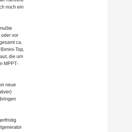
uch noch ein
 mußte
 oder vor
sgesamt ca.
 Bimini-Top,
aut, die um
ron MPPT-
wei neue
tiver)
 bringen
rfristig
elgenerator