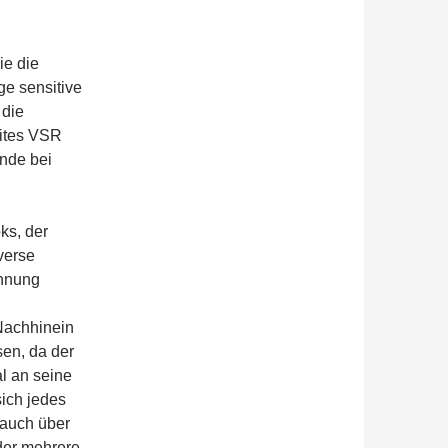
ie die
ge sensitive
 die
eites VSR
inde bei
ks, der
verse
nnung
Nachhinein
sen, da der
l an seine
ich jedes
 auch über
oder mehrere