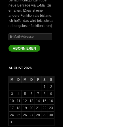
Benachrichtigungen über
neue Beiträge via E-Mail zu
erhalten. [Dies ist eine
andere Funktion als bislang.
Ich hoffe, das wird jetzt etwas
reibungsloser funktionieren]
E-
Mail-
Adresse
ABONNIEREN
AUGUST 2026
M
D
M
D
F
S
S
1
2
3
4
5
6
7
8
9
10
11
12
13
14
15
16
17
18
19
20
21
22
23
24
25
26
27
28
29
30
31