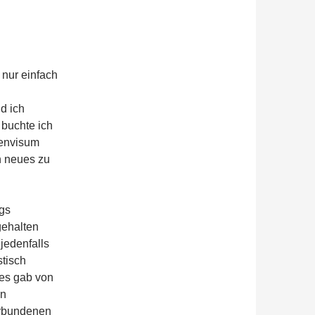
 nur einfach
d ich
buchte ich
genvisum
n neues zu
ags
gehalten
jedenfalls
stisch
 es gab von
en
erbundenen