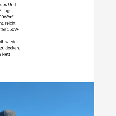
eder. Und
ittags
400W/m²
), reicht
eten 550W-
14h wieder
 zu decken.
m Netz