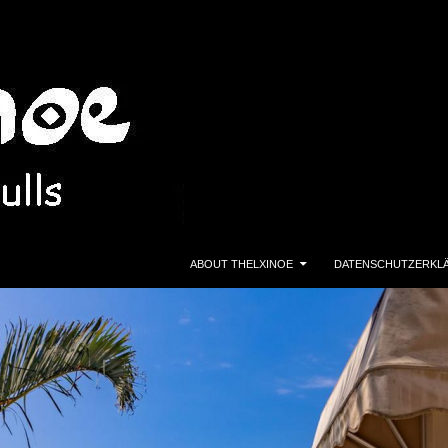
ZUM INHALT SPRINGEN
ABOUT THELXINOE
DATENSCHUTZERKL