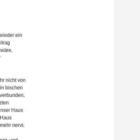
 wieder ein
itrag
 wäre,
r
hr nicht von
ein bischen
 verbunden,
zten
 unser Haus
m Haus
mehr nervt.