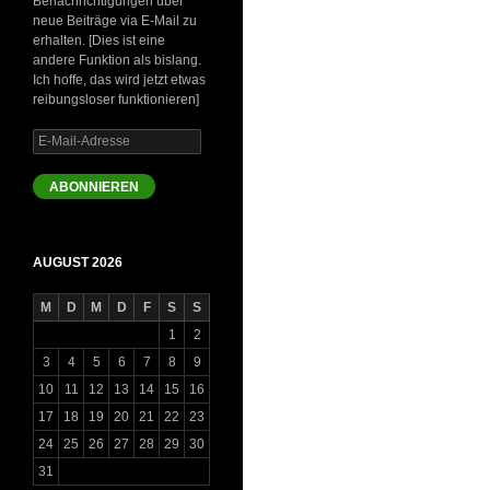
Benachrichtigungen über
neue Beiträge via E-Mail zu
erhalten. [Dies ist eine
andere Funktion als bislang.
Ich hoffe, das wird jetzt etwas
reibungsloser funktionieren]
E-
Mail-
Adresse
ABONNIEREN
AUGUST 2026
M
D
M
D
F
S
S
1
2
3
4
5
6
7
8
9
10
11
12
13
14
15
16
17
18
19
20
21
22
23
24
25
26
27
28
29
30
31