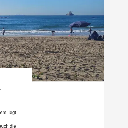
E
ers liegt
auch die