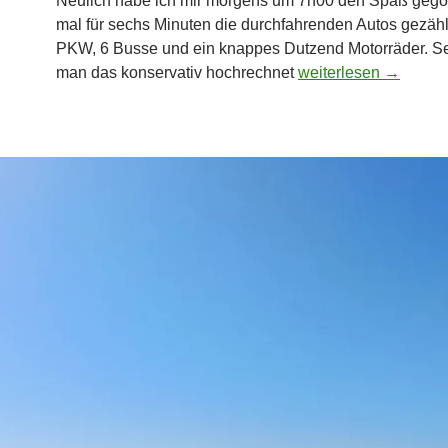
Neulich habe ich mir morgens um 7h00 den Spaß gegö
mal für sechs Minuten die durchfahrenden Autos gezähl
PKW, 6 Busse und ein knappes Dutzend Motorräder. S
Wohnen, wo andere 
man das konservativ hochrechnet
weiterlesen
→