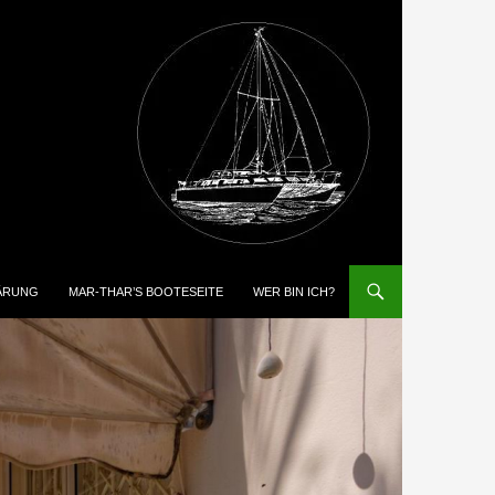
ÄRUNG
MAR-THAR’S BOOTESEITE
WER BIN ICH?