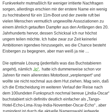
Funkverkehr mutmaßlich für weniger irritierte Nachfragen
sorgen, allerdings erschien mir der erstere Name ein wenig
zu hochtrabend für ein 11m-Boot und der zweite ruft bei
vielen Menschen vermutlich ungewollte Assoziationen zu
einem ähnlich getauften Dampfer aus den Anfängen des 20.
Jahrhunderts hervor, dessen Schicksal ich nur höchst
ungern teilen möchte. Ich habe zwar zur Zeit keinerlei
Ambitionen irgendwo hinzusegeln, wo die Chance besteht
Eisbergen zu begegnen, aber man weiß ja nie …
Die optimale Lösung (jedenfalls was das Buchstabieren
angeht), nämlich
„Io“,
hatte ich dummerweise schon vor
Jahren für mein allererstes Motorboot „verplempert“ und
wollte sie nicht nochmal aus dem Hut ziehen. Mag sein, daß
ich die Entscheidung im weiteren Verlauf der Reise nach
dem 100undxten Funkspruch nochmal bereue („India-Oscar“
buchstabiert sich definitiv deutlich einfacher als „Tango-
Hotel-Echo-Lima-Xray-India-November-Oscar-Echo“ , aber
zumindest ist durch die aktuelle Namenswahl jedwede