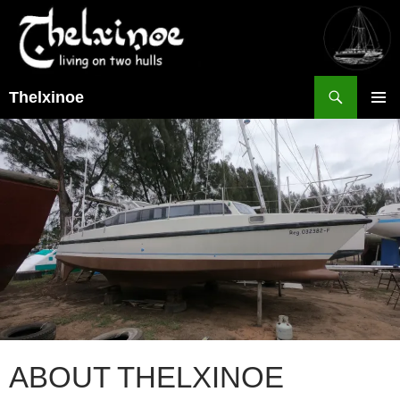
Suchen
Thelxinoe
ZUM
PRIMÄR
INHALT
MENÜ
SPRINGEN
ABOUT THELXINOE