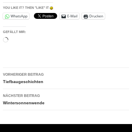
YOU LIKE IT? THEN "LIKE" IT
WhatsApp
E-Mail
Drucken
GEFÄLLT MIR:
Wird
geladen …
Beitragsnavigation
VORHERIGER BEITRAG
Tiefbaugeschichten
NÄCHSTER BEITRAG
Wintersonnenwende