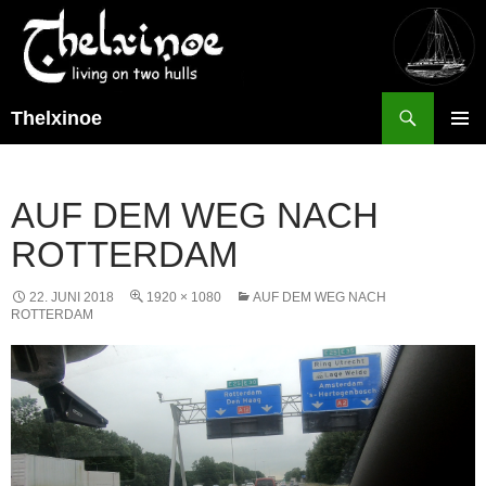
Suchen
Thelxinoe
ZUM
PRIMÄR
INHALT
MENÜ
SPRINGEN
AUF DEM WEG NACH
ROTTERDAM
22. JUNI 2018
1920 × 1080
AUF DEM WEG NACH
ROTTERDAM