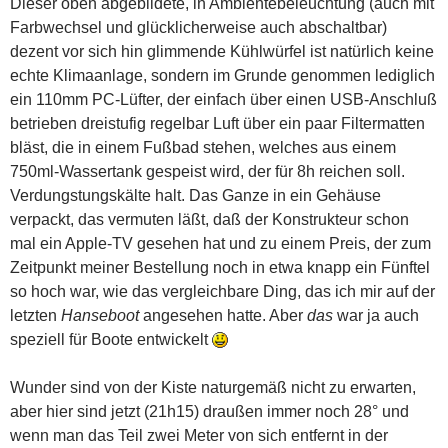
Dieser oben abgebildete, in Ambientebeleuchtung (auch mit
Farbwechsel und glücklicherweise auch abschaltbar)
dezent vor sich hin glimmende Kühlwürfel ist natürlich keine
echte Klimaanlage, sondern im Grunde genommen lediglich
ein 110mm PC-Lüfter, der einfach über einen USB-Anschluß
betrieben dreistufig regelbar Luft über ein paar Filtermatten
bläst, die in einem Fußbad stehen, welches aus einem
750ml-Wassertank gespeist wird, der für 8h reichen soll.
Verdungstungskälte halt. Das Ganze in ein Gehäuse
verpackt, das vermuten läßt, daß der Konstrukteur schon
mal ein Apple-TV gesehen hat und zu einem Preis, der zum
Zeitpunkt meiner Bestellung noch in etwa knapp ein Fünftel
so hoch war, wie das vergleichbare Ding, das ich mir auf der
letzten
Hanseboot
angesehen hatte. Aber
das
war ja auch
speziell für Boote entwickelt
Wunder sind von der Kiste naturgemäß nicht zu erwarten,
aber hier sind jetzt (21h15) draußen immer noch 28° und
wenn man das Teil zwei Meter von sich entfernt in der