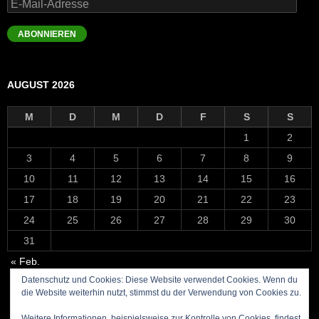
E-
Mail-
Adresse
ABONNIEREN
AUGUST 2026
M
D
M
D
F
S
S
1
2
3
4
5
6
7
8
9
10
11
12
13
14
15
16
17
18
19
20
21
22
23
24
25
26
27
28
29
30
31
« Feb.
Datenschutz und Cookies: Diese Website verwendet Cookies. Wenn du
die Website weiterhin nutzt, stimmst du der Verwendung von Cookies zu.
Weitere Informationen, beispielsweise zur Kontrolle von Cookies, findest