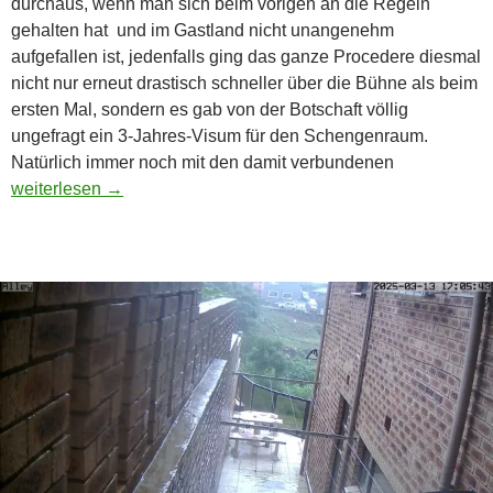
durchaus, wenn man sich beim vorigen an die Regeln
gehalten hat und im Gastland nicht unangenehm
aufgefallen ist, jedenfalls ging das ganze Procedere diesmal
nicht nur erneut drastisch schneller über die Bühne als beim
ersten Mal, sondern es gab von der Botschaft völlig
ungefragt ein 3-Jahres-Visum für den Schengenraum.
Natürlich immer noch mit den damit verbundenen
Stippvisite
weiterlesen
→