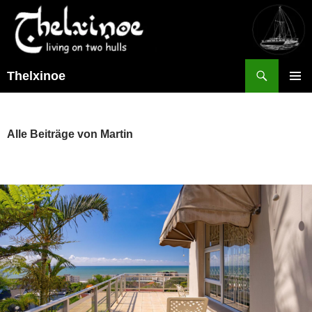
Suchen
Thelxinoe
ZUM
PRIMÄR
INHALT
MENÜ
SPRINGEN
Alle Beiträge von Martin