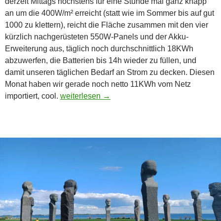
derzeit Mittags höchstens für eine Stunde mal ganz knapp
an um die 400W/m² erreicht (statt wie im Sommer bis auf gut
1000 zu klettern), reicht die Fläche zusammen mit den vier
kürzlich nachgerüsteten 550W-Panels und der Akku-
Erweiterung aus, täglich noch durchschnittlich 18KWh
abzuwerfen, die Batterien bis 14h wieder zu füllen, und
damit unseren täglichen Bedarf an Strom zu decken. Diesen
Monat haben wir gerade noch netto 11KWh vom Netz
Wintersonnenwende
importiert, cool.
weiterlesen
→