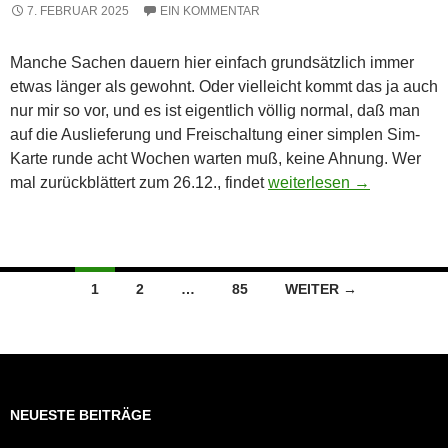
7. FEBRUAR 2025
EIN KOMMENTAR
Manche Sachen dauern hier einfach grundsätzlich immer
etwas länger als gewohnt. Oder vielleicht kommt das ja auch
nur mir so vor, und es ist eigentlich völlig normal, daß man
auf die Auslieferung und Freischaltung einer simplen Sim-
Karte runde acht Wochen warten muß, keine Ahnung. Wer
wenn’s mal wieder etwas
mal zurückblättert zum 26.12., findet
weiterlesen
→
Beitragsnavigation
1
2
…
85
WEITER →
NEUESTE BEITRÄGE