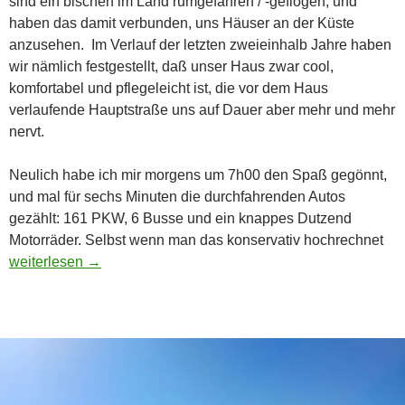
sind ein bischen im Land rumgefahren / -geflogen, und
haben das damit verbunden, uns Häuser an der Küste
anzusehen. Im Verlauf der letzten zweieinhalb Jahre haben
wir nämlich festgestellt, daß unser Haus zwar cool,
komfortabel und pflegeleicht ist, die vor dem Haus
verlaufende Hauptstraße uns auf Dauer aber mehr und mehr
nervt.
Neulich habe ich mir morgens um 7h00 den Spaß gegönnt,
und mal für sechs Minuten die durchfahrenden Autos
gezählt: 161 PKW, 6 Busse und ein knappes Dutzend
Motorräder. Selbst wenn man das konservativ hochrechnet
Wohnen, wo andere Urlaub machen …
weiterlesen
→