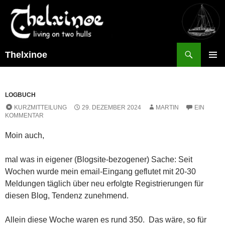
Suchen
Thelxinoe
ZUM
PRIMÄR
INHALT
MENÜ
SPRINGEN
LOGBUCH
KURZMITTEILUNG
29. DEZEMBER 2024
MARTIN
EIN
KOMMENTAR
Moin auch,
mal was in eigener (Blogsite-bezogener) Sache: Seit
Wochen wurde mein email-Eingang geflutet mit 20-30
Meldungen täglich über neu erfolgte Registrierungen für
diesen Blog, Tendenz zunehmend.
Allein diese Woche waren es rund 350. Das wäre, so für