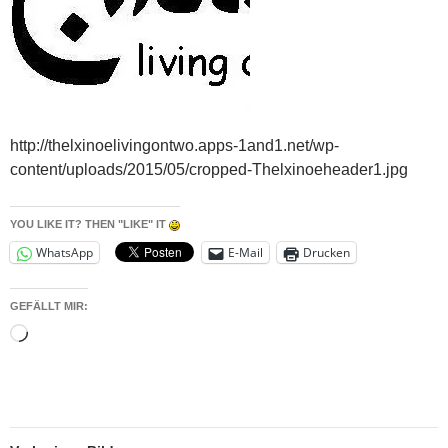
http://thelxinoelivingontwo.apps-1and1.net/wp-
content/uploads/2015/05/cropped-Thelxinoeheader1.jpg
YOU LIKE IT? THEN "LIKE" IT
WhatsApp
E-Mail
Drucken
GEFÄLLT MIR:
Wird
geladen …