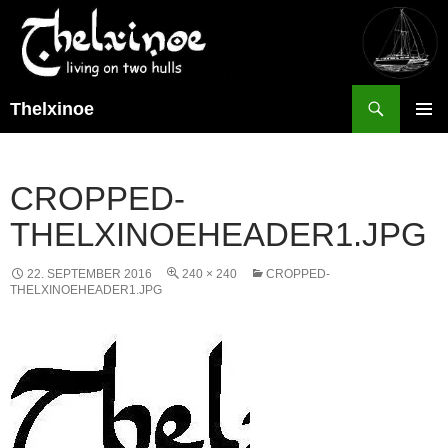
Suchen
Thelxinoe
ZUM
PRIMÄR
INHALT
MENÜ
SPRINGEN
CROPPED-
THELXINOEHEADER1.JPG
22. SEPTEMBER 2016
240 × 240
CROPPED-
THELXINOEHEADER1.JPG