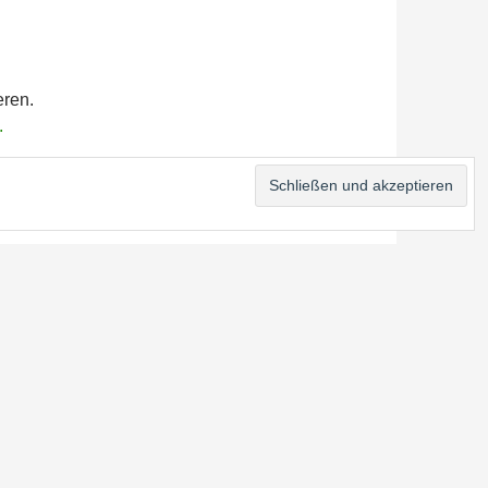
eren.
.