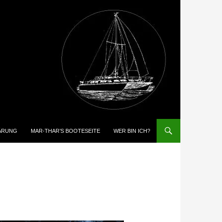
ÄRUNG
MAR-THAR’S BOOTESEITE
WER BIN ICH?