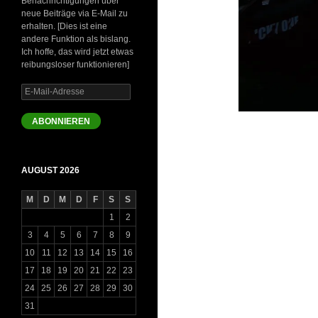
Benachrichtigungen über
neue Beiträge via E-Mail zu
erhalten. [Dies ist eine
andere Funktion als bislang.
Ich hoffe, das wird jetzt etwas
reibungsloser funktionieren]
E-
Mail-
Adresse
ABONNIEREN
AUGUST 2026
M
D
M
D
F
S
S
1
2
3
4
5
6
7
8
9
10
11
12
13
14
15
16
17
18
19
20
21
22
23
24
25
26
27
28
29
30
31