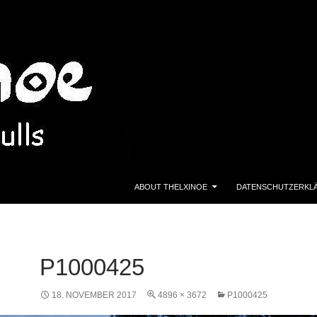
ZUM INHALT SPRINGEN
ABOUT THELXINOE
DATENSCHUTZERKL
P1000425
18. NOVEMBER 2017
4896 × 3672
P1000425