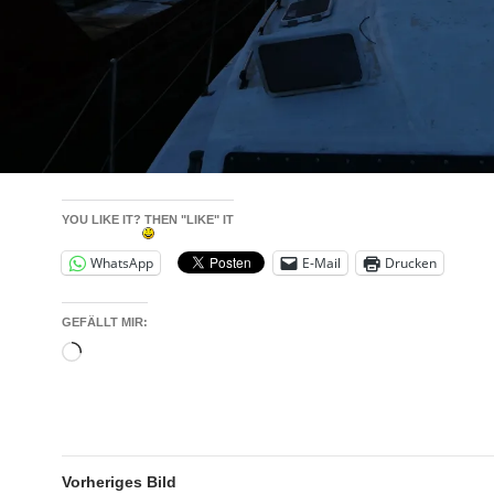
YOU LIKE IT? THEN "LIKE" IT
WhatsApp
E-Mail
Drucken
GEFÄLLT MIR:
Wird
geladen …
Vorheriges Bild