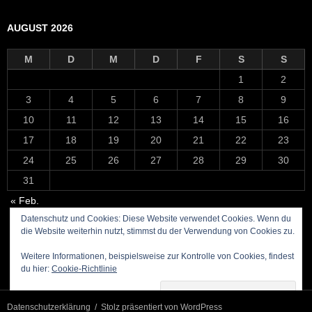
AUGUST 2026
M
D
M
D
F
S
S
1
2
3
4
5
6
7
8
9
10
11
12
13
14
15
16
17
18
19
20
21
22
23
24
25
26
27
28
29
30
31
« Feb.
Datenschutz und Cookies: Diese Website verwendet Cookies. Wenn du
die Website weiterhin nutzt, stimmst du der Verwendung von Cookies zu.
Weitere Informationen, beispielsweise zur Kontrolle von Cookies, findest
du hier:
Cookie-Richtlinie
Datenschutzerklärung
Stolz präsentiert von WordPress