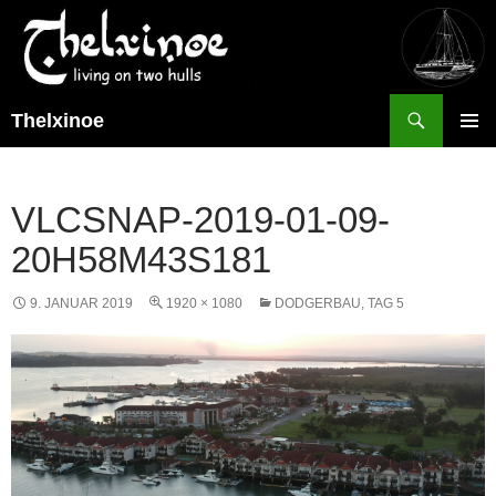
Suchen
Thelxinoe
ZUM
PRIMÄR
INHALT
MENÜ
SPRINGEN
VLCSNAP-2019-01-09-
20H58M43S181
9. JANUAR 2019
1920 × 1080
DODGERBAU, TAG 5