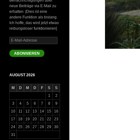
Benachrichtigungen über
neue Beiträge via E-Mail zu
erhalten. [Dies ist eine
andere Funktion als bislang.
Ich hoffe, das wird jetzt etwas
reibungsloser funktionieren]
E-
Mail-
Adresse
ABONNIEREN
AUGUST 2026
M
D
M
D
F
S
S
1
2
3
4
5
6
7
8
9
10
11
12
13
14
15
16
17
18
19
20
21
22
23
24
25
26
27
28
29
30
31