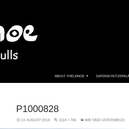
ZUM INHALT SPRINGEN
ABOUT THELXINOE
DATENSCHUTZERKL
P1000828
14. AUGUST 2018
1024 × 768
WIR SIND UNTERWEGS!