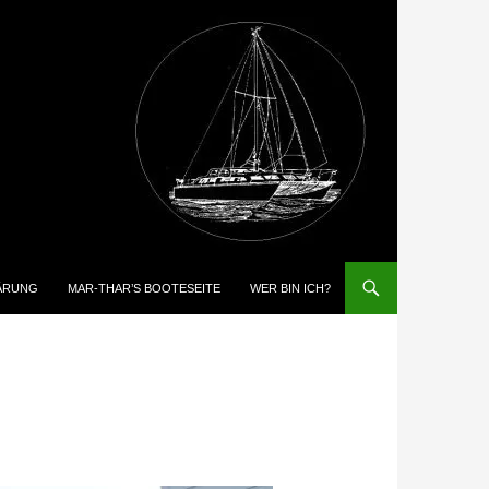
ÄRUNG
MAR-THAR’S BOOTESEITE
WER BIN ICH?