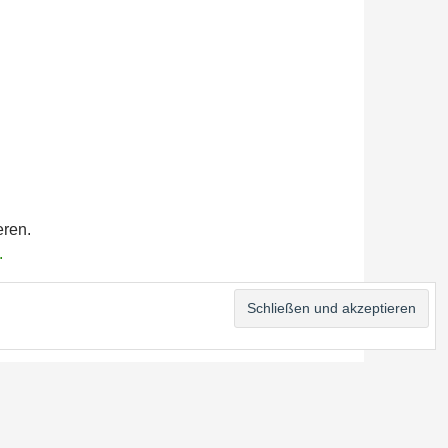
eren.
.