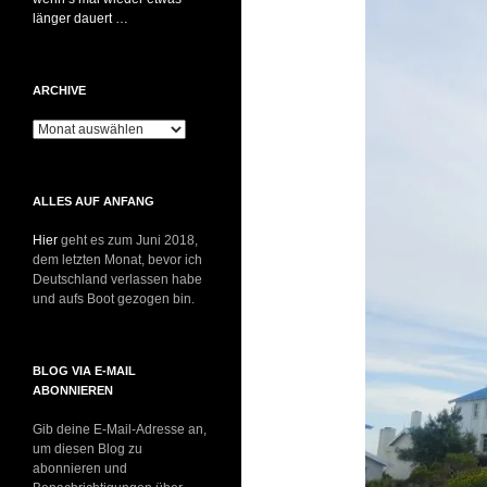
länger dauert …
ARCHIVE
Archive
ALLES AUF ANFANG
Hier
geht es zum Juni 2018,
dem letzten Monat, bevor ich
Deutschland verlassen habe
und aufs Boot gezogen bin.
BLOG VIA E-MAIL
ABONNIEREN
Gib deine E-Mail-Adresse an,
um diesen Blog zu
abonnieren und