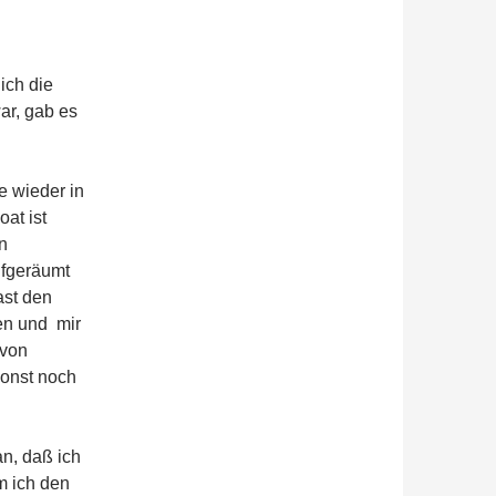
ich die
ar, gab es
e wieder in
at ist
n
ufgeräumt
ast den
en und
mir
 von
sonst noch
n, daß ich
m ich den