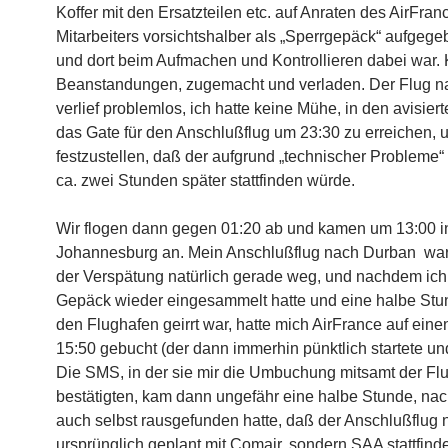
Koffer mit den Ersatzteilen etc. auf Anraten des AirFra
Mitarbeiters vorsichtshalber als „Sperrgepäck“ aufgege
und dort beim Aufmachen und Kontrollieren dabei war.
Beanstandungen, zugemacht und verladen. Der Flug n
verlief problemlos, ich hatte keine Mühe, in den avisier
das Gate für den Anschlußflug um 23:30 zu erreichen,
festzustellen, daß der aufgrund „technischer Probleme“
ca. zwei Stunden später stattfinden würde.
Wir flogen dann gegen 01:20 ab und kamen um 13:00 i
Johannesburg an. Mein Anschlußflug nach Durban war
der Verspätung natürlich gerade weg, und nachdem ic
Gepäck wieder eingesammelt hatte und eine halbe Stu
den Flughafen geirrt war, hatte mich AirFrance auf ein
15:50 gebucht (der dann immerhin pünktlich startete u
Die SMS, in der sie mir die Umbuchung mitsamt der Fl
bestätigten, kam dann ungefähr eine halbe Stunde, na
auch selbst rausgefunden hatte, daß der Anschlußflug n
ursprünglich geplant mit Comair, sondern SAA stattfi