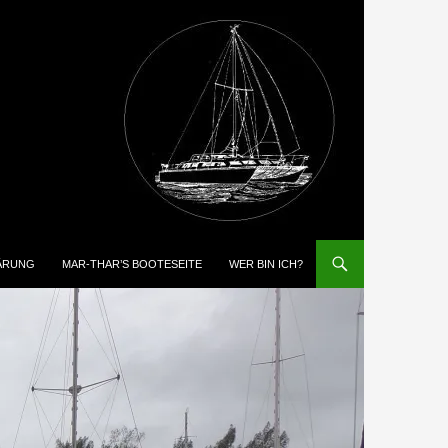
ÄRUNG
MAR-THAR’S BOOTESEITE
WER BIN ICH?