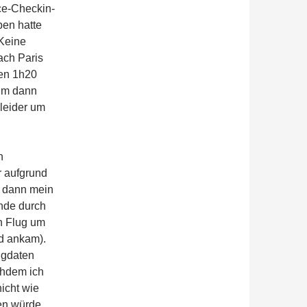
nce-Checkin-
ben hatte
 Keine
ach Paris
ten 1h20
 um dann
 leider um
n
 aufgrund
h dann mein
nde durch
en Flug um
nd ankam).
ugdaten
chdem ich
icht wie
nden würde…