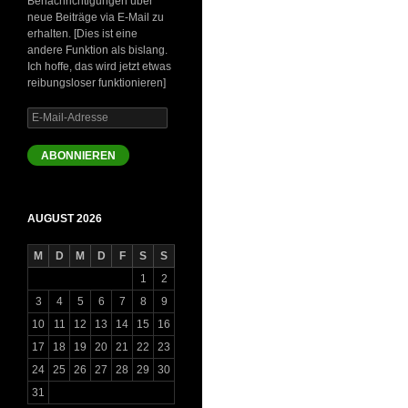
Benachrichtigungen über
neue Beiträge via E-Mail zu
erhalten. [Dies ist eine
andere Funktion als bislang.
Ich hoffe, das wird jetzt etwas
reibungsloser funktionieren]
E-
Mail-
Adresse
ABONNIEREN
AUGUST 2026
M
D
M
D
F
S
S
1
2
3
4
5
6
7
8
9
10
11
12
13
14
15
16
17
18
19
20
21
22
23
24
25
26
27
28
29
30
31