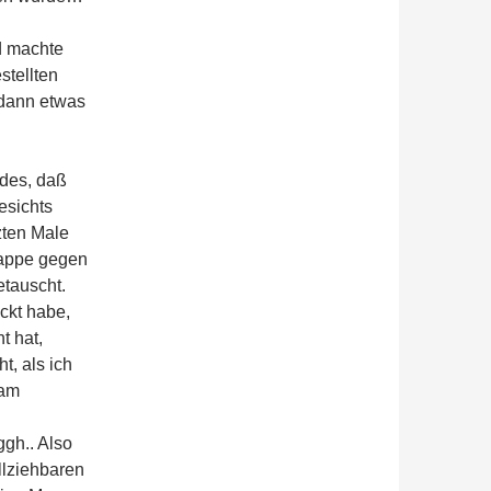
d machte
stellten
dann etwas
des, daß
esichts
zten Male
Pappe gegen
tauscht.
ckt habe,
t hat,
, als ich
 am
gh.. Also
llziehbaren