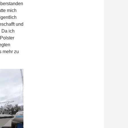
überstanden
atte mich
gentlich
schafft und
. Da ich
Polster
egten
s mehr zu