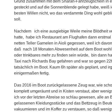
Grund zusammen mit dem Sharan-Fahrzeugschein in 
gesteckt und auf die Sonnenblende gelegt habe, weiß 
besten Willen nicht, wo das verdammte Ding wohl gebl
soll.
Nachdem ich eine ausgiebige Weile meine Blödheit ve
hatte, habe ich Restaurant am Flughafen dann erstmal
netten Teller Garnelen in Aioli gegessen, weil ich davo
daß nach 18 Monaten Abwesenheit auf dem Boot wohl 
oder trinkbares mehr zu finden sein würde, bin dann ha
Taxi nach Richards Bay gefahren und war so gegen 22
tatsächlich im Boot. Kaum 6h später als geplant, und i
einigermaßen fertig.
Das 2016 im Boot zurückgelassene Zeug war, wie scho
komplett umgeräumt und in Kisten verstaut, aber wenig
ich vor der letzten Abreise so schlau gewesen, alle an
gelassenen Kleidungsstücke und das Bettzeug in Beut
vakuumieren und im Koffer zu verstauen, so daß wenig