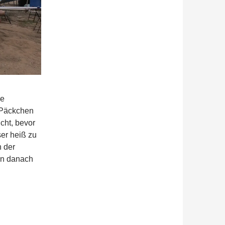
ne
 Päckchen
cht, bevor
er heiß zu
n der
ion danach