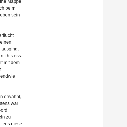
eine Mappe
ich beim
ieben sein
rflucht
 einen
n ausging,
nichts ess-
lt mit dem
h
rgendwie
n erwähnt,
stens war
 Bord
eln zu
stens diese