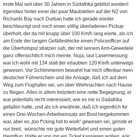
erste Mal seit über 30 Jahren in Südafrika geblitzt worden!
Irgendwo hinter einer der paar Mautstellen auf der N2 von
Richards Bay nach Durban hatte ich gerade wieder
beschleunigt und noch einen völlig überladenen Pickup
überholt, der da mit knapp über 100 Km/h lang eierte, als ich
am Ende der langen Gefällestrecke einen Policeofficer auf
die Überholspur stratzen sah, der mit seinem Arm-Gewedele
ganz offensichtlich mich meinte. Nuja, laut Lasermessung
war ich wohl mit 134 statt der erlaubten 120 Km/h unterwegs
gewesen. Vor Schlimmerem bewahrt hat mich offenbar mein
deutscher Führerschein und die Ansage, daß ich auf dem
Weg zum Flughafen sei, um über Weihnachten nach Hause
zu fliegen. Alles in allem trotzdem eine nette Begegnung, er
war jedenfalls recht interessiert, wie es mir in Südafrika
gefallen hatte, und als ich erwähnte, daß ich eigentlich für
einen Drei-Wochen-Arbeitseinsatz am Boot hergekommen
war, aber es „too f*cking hot to work“ gewesen sei, grinste er
nur breit, wünschte mir gute Weiterfahrt und einen guten
Heimflug. Hätte er von mir ein Ticket kassieren wollen, wär