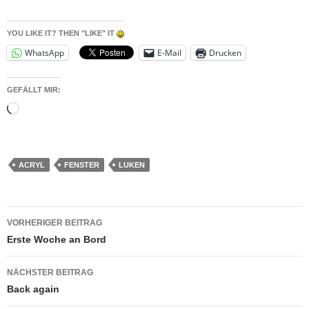
YOU LIKE IT? THEN "LIKE" IT
WhatsApp
E-Mail
Drucken
GEFÄLLT MIR:
Wird
geladen …
ACRYL
FENSTER
LUKEN
Beitragsnavigation
VORHERIGER BEITRAG
Erste Woche an Bord
NÄCHSTER BEITRAG
Back again