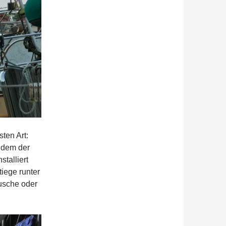
sten Art:
chdem der
talliert
iege runter
Dusche oder