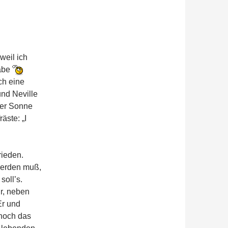
weil ich
habe
ch eine
und Neville
der Sonne
äste: „I
rieden.
werden muß,
soll’s.
r, neben
Er und
 noch das