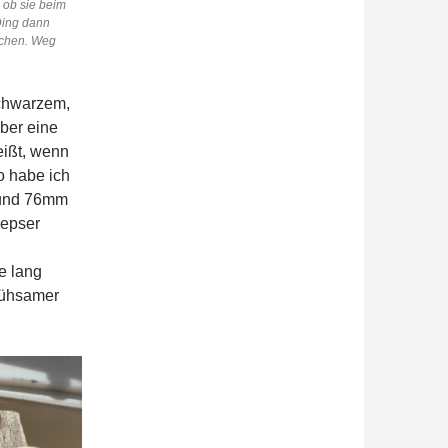
, ob sie beim
Ding dann
ochen. Weg
schwarzem,
ber eine
eißt, wenn
o habe ich
 und 76mm
iepser
e lang
mühsamer