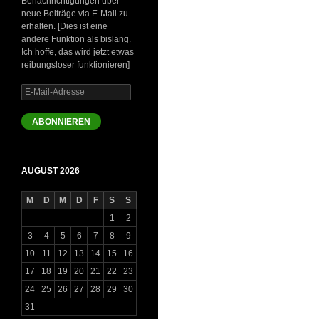
Benachrichtigungen über
neue Beiträge via E-Mail zu
erhalten. [Dies ist eine
andere Funktion als bislang.
Ich hoffe, das wird jetzt etwas
reibungsloser funktionieren]
E-
Mail-
Adresse
ABONNIEREN
AUGUST 2026
M
D
M
D
F
S
S
1
2
3
4
5
6
7
8
9
10
11
12
13
14
15
16
17
18
19
20
21
22
23
24
25
26
27
28
29
30
31