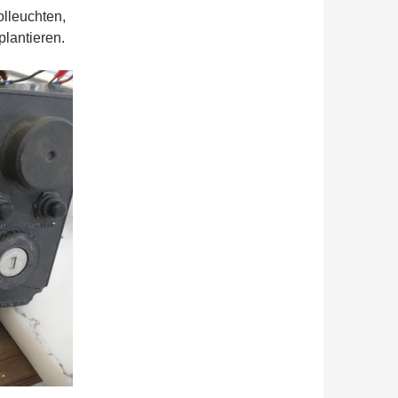
olleuchten,
lantieren.