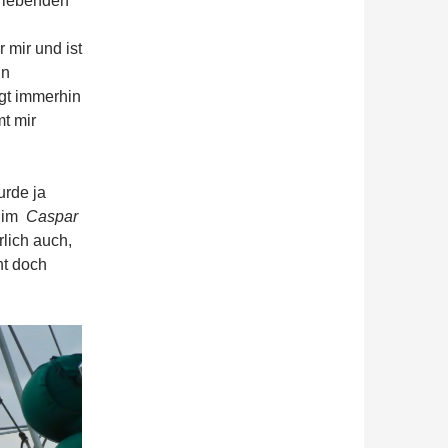
t lebenden
 mir und ist
hn
gt immerhin
t mir
urde ja
e im
Caspar
rlich auch,
nt doch