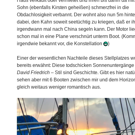
Haus verkauft oder vermietet und ihren bis dahin da mi
Sohn (ebenfalls Kirsten geheißen) schmerzfrei in die
Obdachlosigkeit verbannt. Der wohnt also nun 5m hinter
dabei, den Kahn soweit seetüchtig zu kriegen, daß er i
irgendwann mal nach China segeln kann. Der Motor lie
schon mal in eine Plane verschnürt unterm Boot. (Komm
irgendwie bekannt vor, die Konstellation
)
Einer der wesentlichen Nachteile dieses Stellplatzes w
bereits erwähnt: Diese todschicken Sonnenuntergäng
David Friedrich –
Stil sind Geschichte. Gibt es hier natü
sehen aber mit 6 Booten zwischen mir und dem Horizo
gleich weitaus weniger romantisch aus.