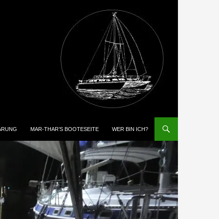
ÄRUNG
MAR-THAR’S BOOTESEITE
WER BIN ICH?