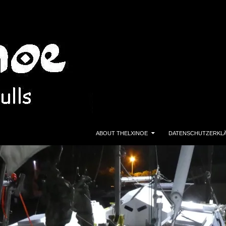
ZUM INHALT SPRINGEN
ABOUT THELXINOE
DATENSCHUTZERKL