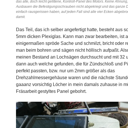
das alte, doch leicht gelittene, Kontroll-Panel des Motors. Keine Ahnung
Ausbauen die Befestigungsschrauben nicht abgekriegt und das ganze 
einfach rausgerissen haben, auf jeden Fall sind alle vier Ecken abgebr
damit.
Das Teil, das ich selber angefertigt hatte, besteht aus 
5mm dicken Plexiglas. Kann man zwar bearbeiten, ist a
einigermaßen spröde Sache und schmilzt, bricht oder r
man beim bohren und sägen nicht höllisch aufpaßt. Als
meinen Bestand an Lochsägen durchsucht und mit 32
dann auch welche gefunden, die für Zündschloß und P
perfekt passten, bzw. nur um 2mm größer als das
Drehzahlmessergehäuse waren und die nächste Stund
gaaanz vorsichtig Löcher in mein damals zuhause in 
Fräsarbeit gestyltes Panel gebohrt.