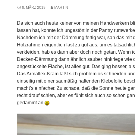
8. MÄRZ 2019
MARTIN
Da sich auch heute keiner von meinen Handwerkern bl
lassen hat, konnte ich ungestört in der Pantry rumwerke
Nachdem ich mit der Dämmung fertig war, sah das mit 
Holzrahmen eigentlich fast zu gut aus, um es tatsächlic
verkleiden, hab es dann aber doch noch getan. Wenn i
Decken-Dämmung dann ähnlich sauber hinkriege wie 
angestückelte Fläche, ist alles gut. Das ging besser, al
Das Armaflex-Kram läßt sich problemlos schneiden und
einseitig mit einer saumäßig haftenden Klebefolie besch
macht’s einfacher. Zu schade, daß die Sonne heute gar 
recht drauf schien, aber es fühlt sich auch so schon ga
gedämmt an