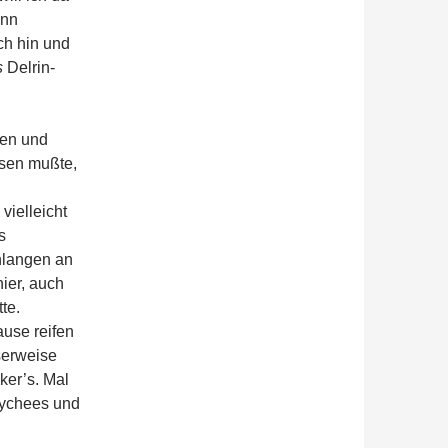
ann
ch hin und
s
Delrin-
ten und
ssen mußte,
vielleicht
s
hlangen an
ier, auch
te.
use reifen
serweise
er’s. Mal
 Lychees und