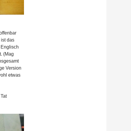
offenbar
 ist das
 Englisch
t. (Mag
 insgesamt
ige Version
wohl etwas
 Tat