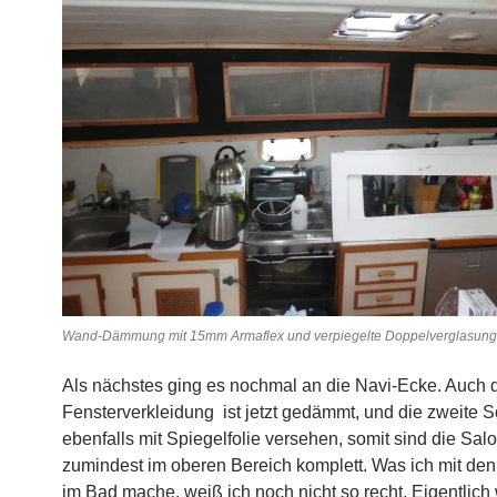
Wand-Dämmung mit 15mm Armaflex und verpiegelte Doppelverglasung
Als nächstes ging es nochmal an die Navi-Ecke. Auch 
Fensterverkleidung ist jetzt gedämmt, und die zweite 
ebenfalls mit Spiegelfolie versehen, somit sind die Sa
zumindest im oberen Bereich komplett. Was ich mit de
im Bad mache, weiß ich noch nicht so recht. Eigentlich w