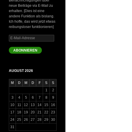
Benachrichtigungen über
neue Beiträge via E-Mail zu
erhalten. [Dies ist eine
andere Funktion als bislang.
Ich hoffe, das wird jetzt etwas
reibungsloser funktionieren]
E-
Mail-
Adresse
ABONNIEREN
AUGUST 2026
M
D
M
D
F
S
S
1
2
3
4
5
6
7
8
9
10
11
12
13
14
15
16
17
18
19
20
21
22
23
24
25
26
27
28
29
30
31