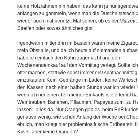
keine Holzrahmen hin haben, das kann ja nur irgendw
anfangen zu gammeln, wenn man die Dusche tatsächli
wieder auch mal benutzt. Mal sehen, ob es bei
Maizey’
Streifen oder sowas ähnliches gibt.
Irgendwann mittendrin im Basteln waren meine Zigaret
mein Obst alle, und da ich heute auf niemanden aufpa
habe ich einfach den Kahn zugemacht und den
Wochenendeinkauf auf den Vormittag verlegt. Sollte ich 
öfter machen, statt wie sonst immer erst spätnachmittag
einzukaufen: Kein Gedränge im Laden, keine Wartesc
den Kassen, nach einer halben Stunde war ich wieder h
wenn ich nur einen Teil meiner Einkaufsliste erledigt hat
Weintrauben, Bananen, Pflaumen, Papayas zum „zu Ha
lassen“, alles da. Nur Orangen gab es beim PnP kurio
genauso wenig, wie schon Anfang der Woche bei Check
ehrlich, man kriegt hier problemlos frische Erdbeeren,
Kiwis, aber keine Orangen?