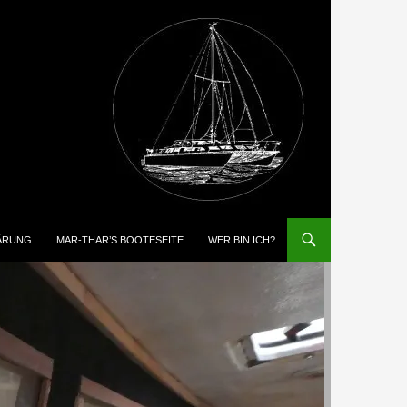
ÄRUNG
MAR-THAR’S BOOTESEITE
WER BIN ICH?