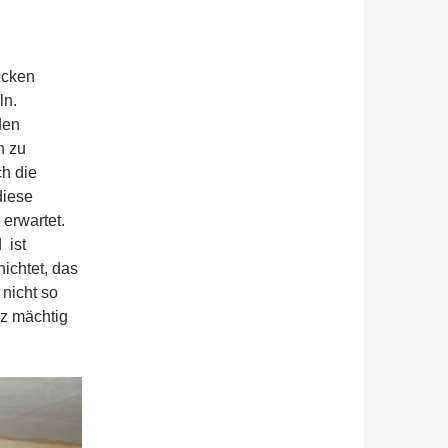
icken
ln.
den
h zu
ch die
diese
s erwartet.
 ist
ichtet, das
nicht so
nz mächtig