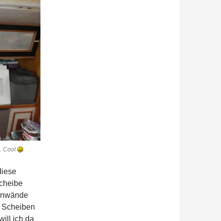
. Cool
diese
Scheibe
lonwände
n Scheiben
ill ich da