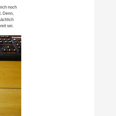
eich noch
. Denn,
ächlich
it sei.