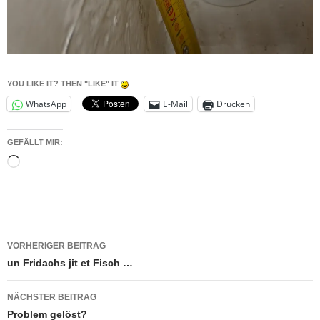
YOU LIKE IT? THEN "LIKE" IT
WhatsApp
E-Mail
Drucken
GEFÄLLT MIR:
Wird
geladen …
Beitragsnavigation
VORHERIGER BEITRAG
un Fridachs jit et Fisch …
NÄCHSTER BEITRAG
Problem gelöst?