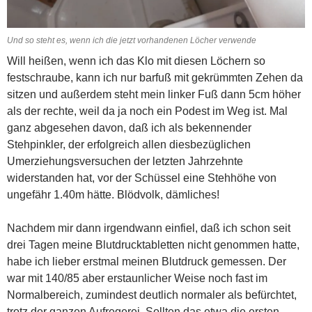
Und so steht es, wenn ich die jetzt vorhandenen Löcher verwende
Will heißen, wenn ich das Klo mit diesen Löchern so
festschraube, kann ich nur barfuß mit gekrümmten Zehen da
sitzen und außerdem steht mein linker Fuß dann 5cm höher
als der rechte, weil da ja noch ein Podest im Weg ist. Mal
ganz abgesehen davon, daß ich als bekennender
Stehpinkler, der erfolgreich allen diesbezüglichen
Umerziehungsversuchen der letzten Jahrzehnte
widerstanden hat, vor der Schüssel eine Stehhöhe von
ungefähr 1.40m hätte. Blödvolk, dämliches!
Nachdem mir dann irgendwann einfiel, daß ich schon seit
drei Tagen meine Blutdrucktabletten nicht genommen hatte,
habe ich lieber erstmal meinen Blutdruck gemessen. Der
war mit 140/85 aber erstaunlicher Weise noch fast im
Normalbereich, zumindest deutlich normaler als befürchtet,
trotz der ganzen Aufregerei. Sollten das etwa die ersten