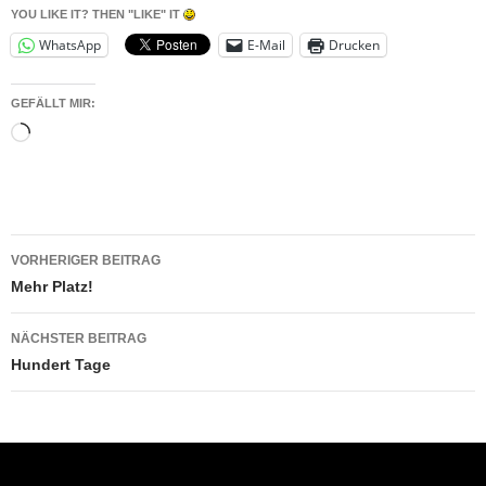
YOU LIKE IT? THEN "LIKE" IT
WhatsApp
E-Mail
Drucken
GEFÄLLT MIR:
Wird
geladen …
Beitragsnavigation
VORHERIGER BEITRAG
Mehr Platz!
NÄCHSTER BEITRAG
Hundert Tage