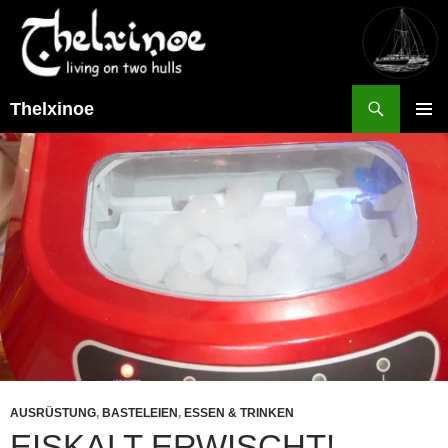
Suchen
Thelxinoe
ZUM
PRIMÄR
INHALT
MENÜ
SPRINGEN
AUSRÜSTUNG
,
BASTELEIEN
,
ESSEN & TRINKEN
EISKALT ERWISCHT!