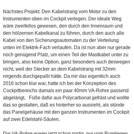
Nächstes Projekt: Den Kabelstrang vom Motor zu den
Instrumenten oben im Cockpit verlegen. Der ideale Weg
wäre zweifellos gewesen, den durch den Innenraum und
den hölzernen Kabelkanal zu führen, durch den auch alle
Kabel von den Sicherungsautomaten zu der Verteilung
unten im Elektrik-Fach verlaufen. Da ist nun aber nur gerade
noch genügend Platz, um einen Teil der Mastkabel unter zu
bringen, also keine Option, ganz besonders auch deswegen
nicht, weil der Stecker an dem Kabelstrang mit 32mm
nirgends durchgepaßt hätte. Da mir das eigentlich auch
2016 schon klar war, hatte ich bei der Konzeption des
Cockpitbereichs damals ein paar 40mm VA-Rohre passend
abgelängt, Füße dafür aus Polycarbonat gefräst und wollte
das so gestalten, daß es hinterher so aussieht, als stünde
das Panelgehäuse mit den ganzen Instrumenten im Cockpit
auf zwei Edelstahl-Säulen.
Die VA-Rohre waren jetzt schon rostig, nur vom Rumliegen