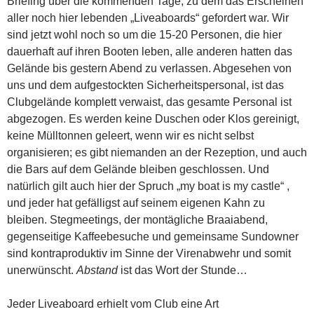
Briefing über die kommenden Tage, zu dem das Erscheinen
aller noch hier lebenden „Liveaboards“ gefordert war. Wir
sind jetzt wohl noch so um die 15-20 Personen, die hier
dauerhaft auf ihren Booten leben, alle anderen hatten das
Gelände bis gestern Abend zu verlassen. Abgesehen von
uns und dem aufgestockten Sicherheitspersonal, ist das
Clubgelände komplett verwaist, das gesamte Personal ist
abgezogen. Es werden keine Duschen oder Klos gereinigt,
keine Mülltonnen geleert, wenn wir es nicht selbst
organisieren; es gibt niemanden an der Rezeption, und auch
die Bars auf dem Gelände bleiben geschlossen. Und
natürlich gilt auch hier der Spruch „my boat is my castle“ ,
und jeder hat gefälligst auf seinem eigenen Kahn zu
bleiben. Stegmeetings, der montägliche Braaiabend,
gegenseitige Kaffeebesuche und gemeinsame Sundowner
sind kontraproduktiv im Sinne der Virenabwehr und somit
unerwünscht.
Abstand
ist das Wort der Stunde…
Jeder Liveaboard erhielt vom Club eine Art