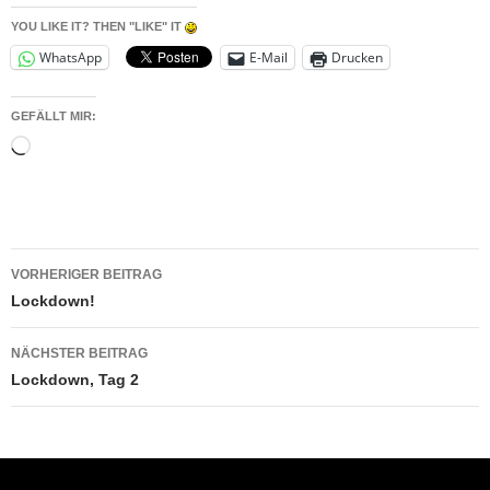
YOU LIKE IT? THEN "LIKE" IT
WhatsApp
E-Mail
Drucken
GEFÄLLT MIR:
Wird
geladen …
Beitragsnavigation
VORHERIGER BEITRAG
Lockdown!
NÄCHSTER BEITRAG
Lockdown, Tag 2