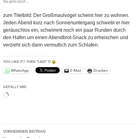
Na geht doch…
zum Titelbild: Der Großmaulvogel scheint hier zu wohnen.
Jeden Abend kurz nach Sonnenuntergang schwebt er hier
geräuschlos ein, schwimmt noch ein paar Runden durch
den Hafen um einen Abendbrot-Snack zu erheischen und
verzieht sich dann vermutlich zum Schlafen.
YOU LIKE IT? THEN "LIKE" IT
WhatsApp
E-Mail
Drucken
GEFÄLLT MIR:
Wird
geladen …
Beitragsnavigation
VORHERIGER BEITRAG