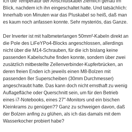
ich die Temperatur der Anschlußkabel ziemlich genau im
Blick, nachdem ich ihn eingeschaltet hatte. Und tatsächlich:
Innerhalb von Minuten war das Pluskabel so heiß, daß man
es kaum noch anfassen konnte. Sehr mysteriös, das Ganze.
Der Inverter ist mit halbmeterlangen 50mm²-Kabeln direkt an
die Pole des LiFeYPo4-Blocks angeschlossen, allerdings
nicht über die M14-Schrauben, für die ich bislang keine
passenden Kabelschuhe finden konnte, sondern über zwei
zusätzlich mitbestellte Zellenverbinder-Kupferbrücken, an
deren freien Enden ich jeweils einen M8-Bolzen mit
passenden 8er Superscheiben (30mm Durchmesser)
angeschraubt hatte. Das kann doch nicht ernsthaft zu wenig
Auflagefläche oder Querschnitt sein, um für den Betrieb
eines i7-Notebooks, eines 27″-Monitors und ein bischen
Kleinkrams zu genügen?? Ganz zu schweigen davon, daß
der Bolzen anfing zu glühen, als ich das damals mit dem
Wasserkocher probiert habe?