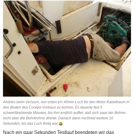
Andries beim Versuch, von unten ein 40mm-Loch für den Motor-Kabelbaum in
den Boden des Cockpit-Vorbaus zu bohren. Es dauerte fast 5
schweißtreibende Minuten, bis ihm endlich auffiel, daß sich zwar der Bohrer,
nicht aber die Bohrkrohne drehte. Danach dann nochmal weitere 10
Sekunden, bis das Loch fertig war
Nach ein paar Sekunden Testlauf beendeten wir das