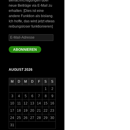
Benachrichtigungen über
neue Beiträge via E-Mail zu
erhalten. [Dies ist eine
andere Funktion als bislang.
Ich hoffe, das wird jetzt etwas
reibungsloser funktionieren]
E-
Mail-
Adresse
ABONNIEREN
AUGUST 2026
M
D
M
D
F
S
S
1
2
3
4
5
6
7
8
9
10
11
12
13
14
15
16
17
18
19
20
21
22
23
24
25
26
27
28
29
30
31