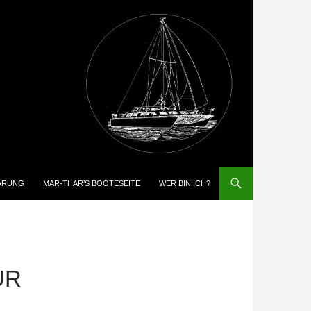
ÄRUNG
MAR-THAR’S BOOTESEITE
WER BIN ICH?
UR