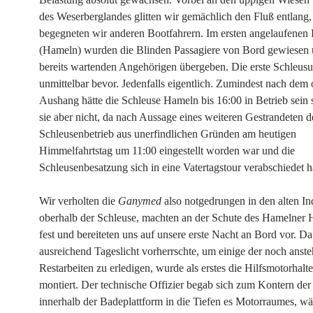
des Weserberglandes glitten wir gemächlich den Fluß entlang, 
begegneten wir anderen Bootfahrern. Im ersten angelaufenen
(Hameln) wurden die Blinden Passagiere von Bord gewiesen
bereits wartenden Angehörigen übergeben. Die erste Schleusu
unmittelbar bevor. Jedenfalls eigentlich. Zumindest nach dem o
Aushang hätte die Schleuse Hameln bis 16:00 in Betrieb sein 
sie aber nicht, da nach Aussage eines weiteren Gestrandeten d
Schleusenbetrieb aus unerfindlichen Gründen am heutigen
Himmelfahrtstag um 11:00 eingestellt worden war und die
Schleusenbesatzung sich in eine Vatertagstour verabschiedet 
Wir verholten die
Ganymed
also notgedrungen in den alten In
oberhalb der Schleuse, machten an der Schute des Hamelner 
fest und bereiteten uns auf unsere erste Nacht an Bord vor. 
ausreichend Tageslicht vorherrschte, um einige der noch anst
Restarbeiten zu erledigen, wurde als erstes die Hilfsmotorhalt
montiert. Der technische Offizier begab sich zum Kontern der
innerhalb der Badeplattform in die Tiefen es Motorraumes, w