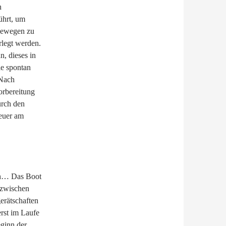
h
ührt, um
 bewegen zu
rlegt werden.
n, dieses in
ie spontan
 Nach
orbereitung
urch den
teuer am
sch… Das Boot
nzwischen
erätschaften
rst im Laufe
eginn der