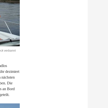
eck verbannt
adlos
ühr dezimiert
m nächsten
ben. Die
ns an Bord
eteilt.