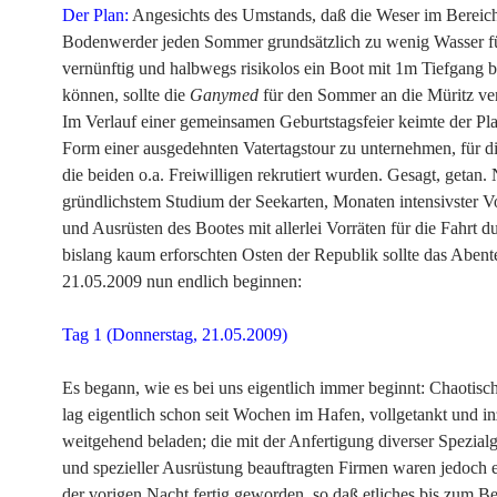
Der Plan:
Angesichts des Umstands, daß die Weser im Bereic
Bodenwerder jeden Sommer grundsätzlich zu wenig Wasser f
vernünftig und halbwegs risikolos ein Boot mit 1m Tiefgang
können, sollte die
Ganymed
für den Sommer an die Müritz ve
Im Verlauf einer gemeinsamen Geburtstagsfeier keimte der Pla
Form einer ausgedehnten Vatertagstour zu unternehmen, für d
die beiden o.a. Freiwilligen rekrutiert wurden. Gesagt, getan.
gründlichstem Studium der Seekarten, Monaten intensivster V
und Ausrüsten des Bootes mit allerlei Vorräten für die Fahrt d
bislang kaum erforschten Osten der Republik sollte das Aben
21.05.2009 nun endlich beginnen:
Tag 1 (Donnerstag, 21.05.2009)
Es begann, wie es bei uns eigentlich immer beginnt: Chaoti
lag eigentlich schon seit Wochen im Hafen, vollgetankt und i
weitgehend beladen; die mit der Anfertigung diverser Spezialg
und spezieller Ausrüstung beauftragten Firmen waren jedoch e
der vorigen Nacht fertig geworden, so daß etliches bis zum B