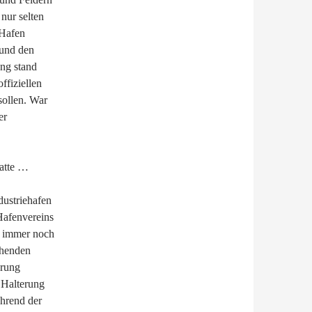
nur selten
 Hafen
 und den
ng stand
ffiziellen
sollen. War
er
hatte …
dustriehafen
Hafenvereins
Da immer noch
ehenden
erung
 Halterung
ährend der