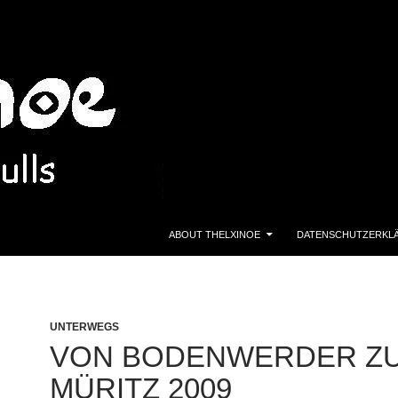
ZUM INHALT SPRINGEN
ABOUT THELXINOE
DATENSCHUTZERKL
UNTERWEGS
VON BODENWERDER Z
MÜRITZ 2009