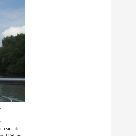
d
nd
en sich der
 und Feldern