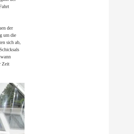
Fahrt
uen der
ng um die
en sich ab,
Schicksals
ndwann
 Zeit