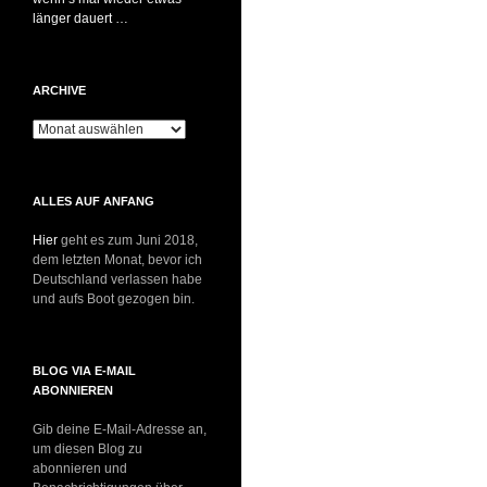
länger dauert …
ARCHIVE
Archive
ALLES AUF ANFANG
Hier
geht es zum Juni 2018,
dem letzten Monat, bevor ich
Deutschland verlassen habe
und aufs Boot gezogen bin.
BLOG VIA E-MAIL
ABONNIEREN
Gib deine E-Mail-Adresse an,
um diesen Blog zu
abonnieren und