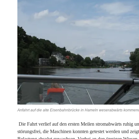
Anfahrt auf die alte Eisenbahnbrücke in Hameln weserabwärts kommen
Die Fahrt verlief auf den ersten Meilen stromabwärts ruhig u
störungsfrei, die Maschinen konnten getestet werden und zeigt
Belastung absolut gewachsen. Vorbei an den üppigen Wiesen