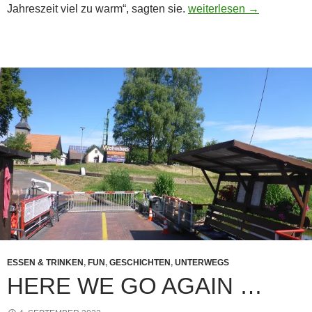
Ein etwas anderer Winter
Jahreszeit viel zu warm“, sagten sie.
weiterlesen
→
ESSEN & TRINKEN
,
FUN
,
GESCHICHTEN
,
UNTERWEGS
HERE WE GO AGAIN …