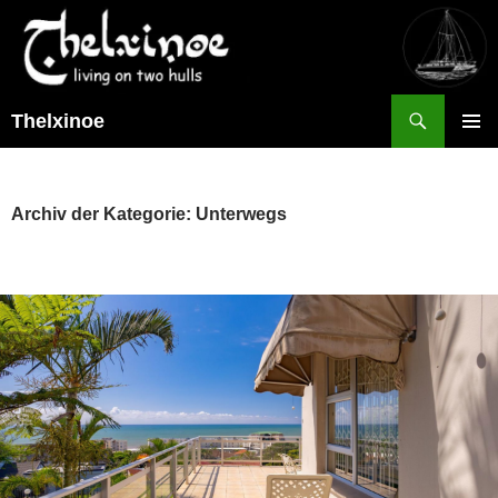
Suchen
Thelxinoe
ZUM
PRIMÄR
INHALT
MENÜ
SPRINGEN
Archiv der Kategorie: Unterwegs