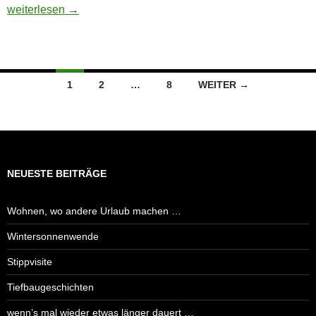
Here we go again …
weiterlesen
→
Beitragsnavigation
1
2
…
8
WEITER →
NEUESTE BEITRÄGE
Wohnen, wo andere Urlaub machen …
Wintersonnenwende
Stippvisite
Tiefbaugeschichten
wenn’s mal wieder etwas länger dauert …