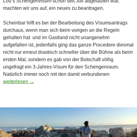
Lou’s Schengenvisum schon seit Juli abgelaufen war,
machten wir uns auf, ein neues zu beantragen.
Scheinbar hilft es bei der Bearbeitung des Visumsantrags
durchaus, wenn man sich beim vorigen an die Regeln
gehalten hat und im Gastland nicht unangenehm
aufgefallen ist, jedenfalls ging das ganze Procedere diesmal
nicht nur erneut drastisch schneller über die Bühne als beim
ersten Mal, sondern es gab von der Botschaft völlig
ungefragt ein 3-Jahres-Visum für den Schengenraum.
Natürlich immer noch mit den damit verbundenen
Stippvisite
weiterlesen
→