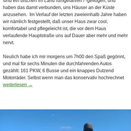
sind ein bischen im Land rumgefahren / -geflogen, und
haben das damit verbunden, uns Häuser an der Küste
anzusehen. Im Verlauf der letzten zweieinhalb Jahre haben
wir nämlich festgestellt, daß unser Haus zwar cool,
komfortabel und pflegeleicht ist, die vor dem Haus
verlaufende Hauptstraße uns auf Dauer aber mehr und mehr
nervt.
Neulich habe ich mir morgens um 7h00 den Spaß gegönnt,
und mal für sechs Minuten die durchfahrenden Autos
gezählt: 161 PKW, 6 Busse und ein knappes Dutzend
Motorräder. Selbst wenn man das konservativ hochrechnet
Wohnen, wo andere Urlaub machen …
weiterlesen
→