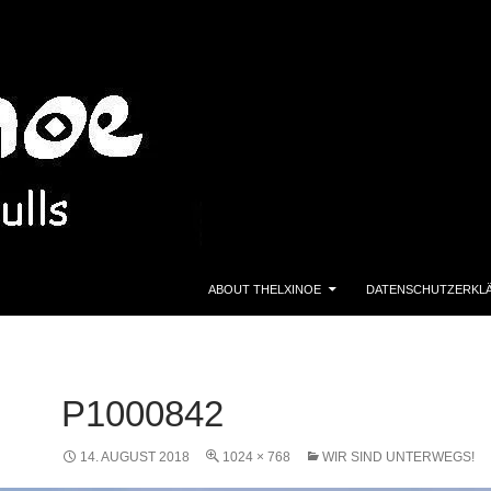
ZUM INHALT SPRINGEN
ABOUT THELXINOE
DATENSCHUTZERKL
P1000842
14. AUGUST 2018
1024 × 768
WIR SIND UNTERWEGS!