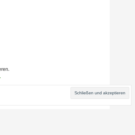
eren.
.