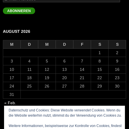
Mail-
Adresse
ABONNIEREN
AUGUST 2026
M
D
M
D
F
S
S
1
2
3
4
5
6
7
8
9
10
11
12
13
14
15
16
17
18
19
20
21
22
23
24
25
26
27
28
29
30
31
« Feb.
Datenschutz und Cookies: Diese Website verwendet Cookies. Wenn du
die Website weiterhin nutzt, stimmst du der Verwendung von Cookies zu.
Weitere Informationen, beispielsweise zur Kontrolle von Cookies, findest