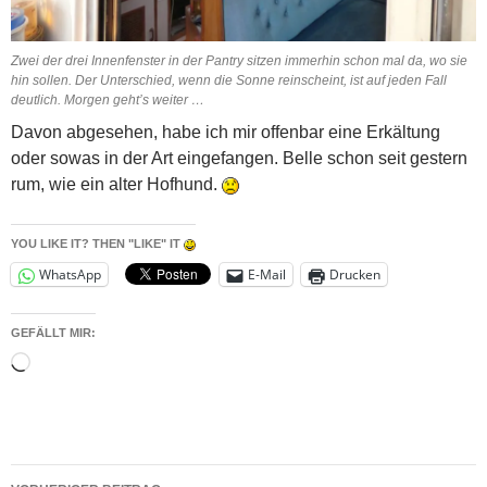
Zwei der drei Innenfenster in der Pantry sitzen immerhin schon mal da, wo sie
hin sollen. Der Unterschied, wenn die Sonne reinscheint, ist auf jeden Fall
deutlich. Morgen geht’s weiter …
Davon abgesehen, habe ich mir offenbar eine Erkältung
oder sowas in der Art eingefangen. Belle schon seit gestern
rum, wie ein alter Hofhund.
YOU LIKE IT? THEN "LIKE" IT
WhatsApp
E-Mail
Drucken
GEFÄLLT MIR:
Wird
geladen …
Beitragsnavigation