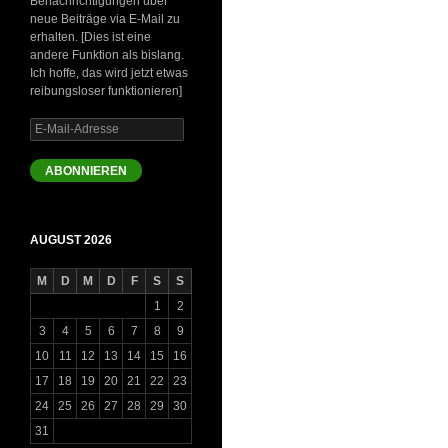
Benachrichtigungen über
neue Beiträge via E-Mail zu
erhalten. [Dies ist eine
andere Funktion als bislang.
Ich hoffe, das wird jetzt etwas
reibungsloser funktionieren]
E-
Mail-
Adresse
ABONNIEREN
AUGUST 2026
M
D
M
D
F
S
S
1
2
3
4
5
6
7
8
9
10
11
12
13
14
15
16
17
18
19
20
21
22
23
24
25
26
27
28
29
30
31