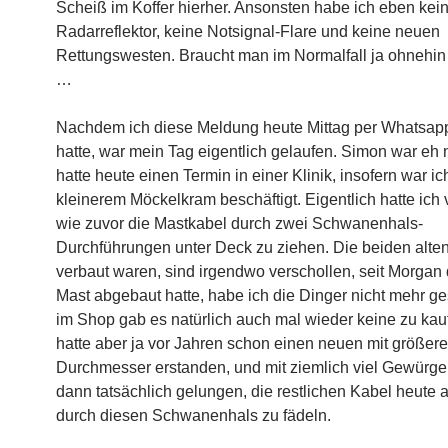
Scheiß im Koffer hierher. Ansonsten habe ich eben kei
Radarreflektor, keine Notsignal-Flare und keine neuen
Rettungswesten. Braucht man im Normalfall ja ohnehin 
…
Nachdem ich diese Meldung heute Mittag per Whatsapp
hatte, war mein Tag eigentlich gelaufen. Simon war eh n
hatte heute einen Termin in einer Klinik, insofern war ic
kleinerem Möckelkram beschäftigt. Eigentlich hatte ich 
wie zuvor die Mastkabel durch zwei Schwanenhals-
Durchführungen unter Deck zu ziehen. Die beiden alten,
verbaut waren, sind irgendwo verschollen, seit Morgan
Mast abgebaut hatte, habe ich die Dinger nicht mehr g
im Shop gab es natürlich auch mal wieder keine zu kauf
hatte aber ja vor Jahren schon einen neuen mit größer
Durchmesser erstanden, und mit ziemlich viel Gewürge 
dann tatsächlich gelungen, die restlichen Kabel heute
durch diesen Schwanenhals zu fädeln.