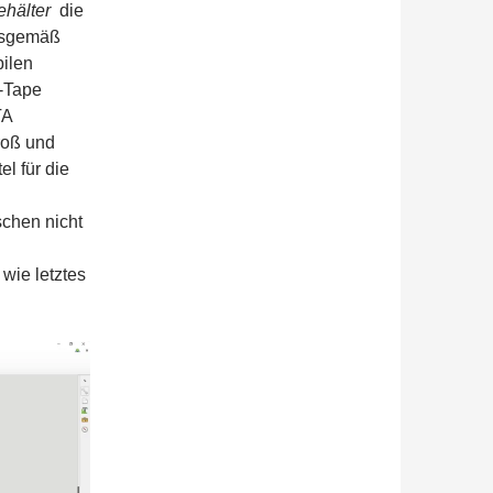
ehälter
die
gsgemäß
ilen
t-Tape
TA
roß und
el für die
schen nicht
 wie letztes