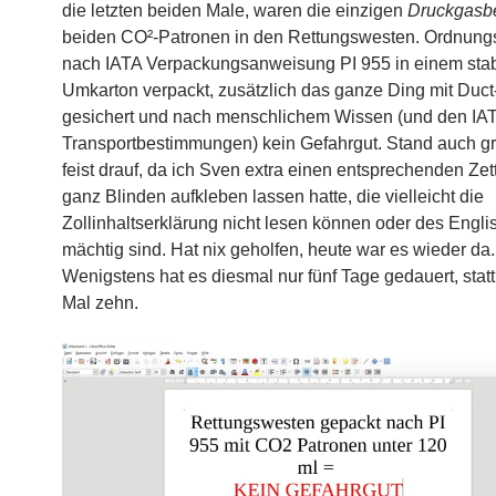
die letzten beiden Male, waren die einzigen
Druckgasb
beiden CO²-Patronen in den Rettungswesten. Ordnun
nach IATA Verpackungsanweisung PI 955 in einem stab
Umkarton verpackt, zusätzlich das ganze Ding mit Duc
gesichert und nach menschlichem Wissen (und den IA
Transportbestimmungen) kein Gefahrgut. Stand auch g
feist drauf, da ich Sven extra einen entsprechenden Zett
ganz Blinden aufkleben lassen hatte, die vielleicht die
Zollinhaltserklärung nicht lesen können oder des Engli
mächtig sind. Hat nix geholfen, heute war es wieder da.
Wenigstens hat es diesmal nur fünf Tage gedauert, statt
Mal zehn.