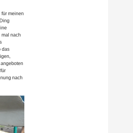
 für meinen
 Ding
eine
n mal nach
s
o das
igen,
€ angeboten
für
inung nach