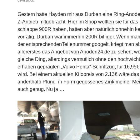
geht doch
Gestern hatte Hayden mir aus Durban eine Ring-Anode
Z-Antrieb mitgebracht. Hier im Shop wollten sie für das
schlappe 900R haben, hatten aber natürlich ohnehin k
vorrätig. Durban war immerhin 200R billiger. Wenn ma
der entsprechendenTeilenummer googelt, kriegt man al
allererstes das Angebot von Anoden24.de zu sehen, w
gleiche Ding, allerdings vermutlich ohne den hochwicht
erhaben geprägten „Volvo Penta“-Schriftzug, für 16,95
wird. Bei einem aktuellen Kilopreis von 2.13€ wäre das 
anderthalb Pfund in Form gegossenes Zink meiner Me
auch genug. Nu ja …