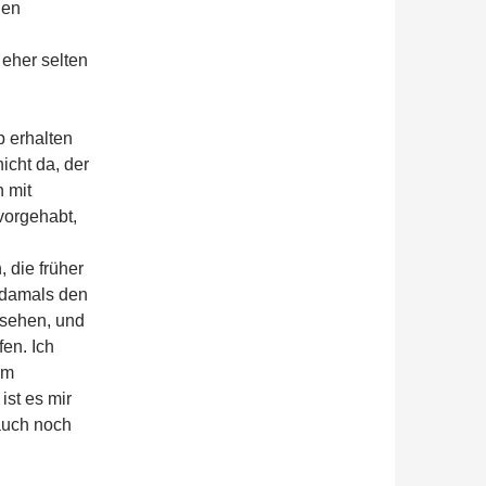
nen
eher selten
 erhalten
icht da, der
h mit
vorgehabt,
 die früher
 damals den
esehen, und
en. Ich
em
ist es mir
 auch noch