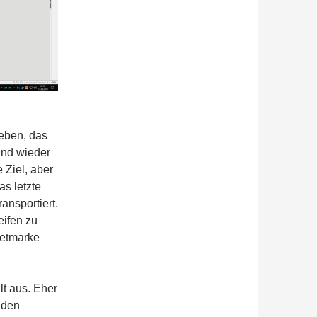
geben, das
und wieder
 Ziel, aber
s letzte
ansportiert.
eifen zu
ketmarke
lt aus. Eher
 den