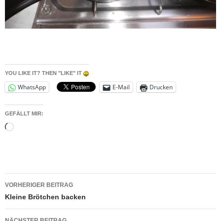
YOU LIKE IT? THEN "LIKE" IT
WhatsApp
E-Mail
Drucken
GEFÄLLT MIR:
Wird
geladen …
Beitragsnavigation
VORHERIGER BEITRAG
Kleine Brötchen backen
NÄCHSTER BEITRAG