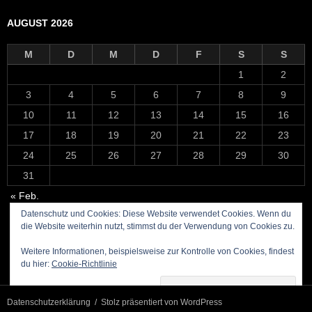
AUGUST 2026
M
D
M
D
F
S
S
1
2
3
4
5
6
7
8
9
10
11
12
13
14
15
16
17
18
19
20
21
22
23
24
25
26
27
28
29
30
31
« Feb.
Datenschutz und Cookies: Diese Website verwendet Cookies. Wenn du
die Website weiterhin nutzt, stimmst du der Verwendung von Cookies zu.
Weitere Informationen, beispielsweise zur Kontrolle von Cookies, findest
du hier:
Cookie-Richtlinie
Datenschutzerklärung
Stolz präsentiert von WordPress