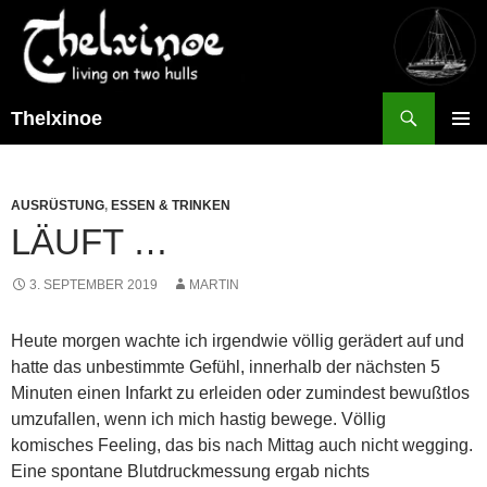
Suchen
Thelxinoe
ZUM
PRIMÄR
INHALT
MENÜ
SPRINGEN
AUSRÜSTUNG
,
ESSEN & TRINKEN
LÄUFT …
3. SEPTEMBER 2019
MARTIN
Heute morgen wachte ich irgendwie völlig gerädert auf und
hatte das unbestimmte Gefühl, innerhalb der nächsten 5
Minuten einen Infarkt zu erleiden oder zumindest bewußtlos
umzufallen, wenn ich mich hastig bewege. Völlig
komisches Feeling, das bis nach Mittag auch nicht wegging.
Eine spontane Blutdruckmessung ergab nichts