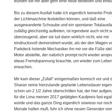
würden sie mir aber gern eine neue bestellen und ein
Bis zu diesem Ausfall hatte ich eigentlich keinerlei Pr
der Lichtmaschine feststellen können, und daß eine
ausgewanderte Schraube und ein spontaner Totalausfal
zufällig gleichzeitig auftreten, ist irgendwie auch nicht s
überzeugend, aber sie lud dann wirklich nicht, wie mir
eindrucksvoll demonstriert wurde, als der den Wagen 
Parkdeck holende Mechaniker ihn mir vor die Füße stel
Motor abstellte, der natürlich prompt nicht wieder ansp
etwas Fremdspannung brauchte, um wieder zum Leben
erwachen.
Mir kam dieser „Zufall“ einigermaßen komisch vor und 
Sharan seine hierzulande geplante Lebensdauer eigent
schon um 2 1/2 Jahre überschritten hat, der hier aufger
für die Lima meinen 2017 getätigten Kaufpreis fast egal
würde und das ganze Ding eigentlich sowieso nur noch
Monate halten muß, fuhr ich ohne neuen Generator vo