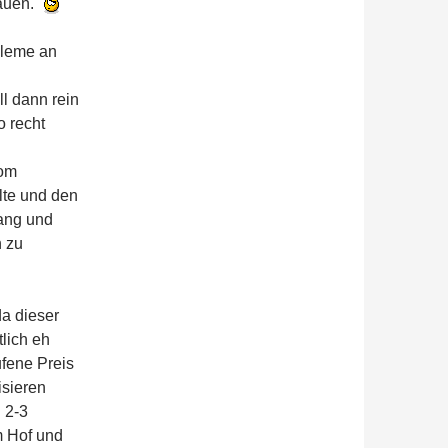
bauen.
obleme an
l dann rein
o recht
vom
lte und den
rang und
 zu
da dieser
lich eh
ufene Preis
isieren
 2-3
m Hof und