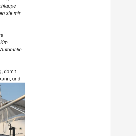
chlappe
n sie mir
ge
00Km
 Automatic
g, damit
kann, und