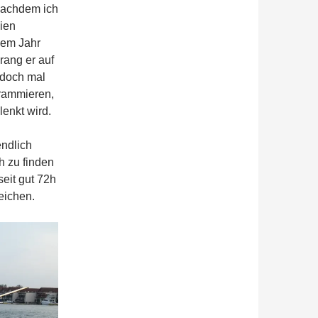
Nachdem ich
eien
nem Jahr
rang er auf
 doch mal
grammieren,
enkt wird.
endlich
h zu finden
seit gut 72h
eichen.