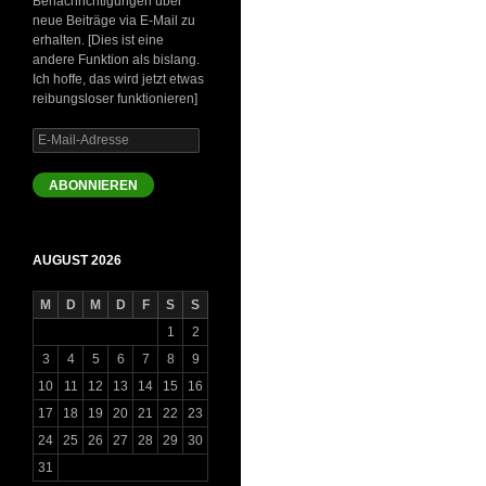
Benachrichtigungen über
neue Beiträge via E-Mail zu
erhalten. [Dies ist eine
andere Funktion als bislang.
Ich hoffe, das wird jetzt etwas
reibungsloser funktionieren]
E-
Mail-
Adresse
ABONNIEREN
AUGUST 2026
M
D
M
D
F
S
S
1
2
3
4
5
6
7
8
9
10
11
12
13
14
15
16
17
18
19
20
21
22
23
24
25
26
27
28
29
30
31