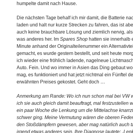
humpelte damit nach Hause.
Die nächsten Tage behalf ich mir damit, die Batterie na
laden und halt nur kurze Strecken zu fahren, das ist ab
auch keine brauchbare Lösung und ziemlich nervig, al
was anderes her. Im
Spares Shop
hatten sie innerhalb 
Minute anhand der Originalteilenummer ein Alternativtei
gemacht, es wurde gestern bestellt, und seit heute mo
ich wieder eine fröhlich ladende, nagelneue Lichtmasc
Auto. Fein. Und wo immer in Asien das Ding gebaut wo
mag, es funktioniert und hat jetzt nichtmal ein Fünftel 
erwähnten Preises gekostet. Geht doch …
Anmerkung am Rande: Wo ich nun schon mal bei VW wa
ich sie auch gleich damit beauftragt, mal festzustellen 
ein paar Woche die Lenkung um die Mittelachse knarrz
schwer ging. Meine Vermutung wären die oberen Federt
den Stoßdämpfern gewesen, aber mag natürlich auch t
irgend etwas anderes sein. Ihre Diagnose lautete: „Le