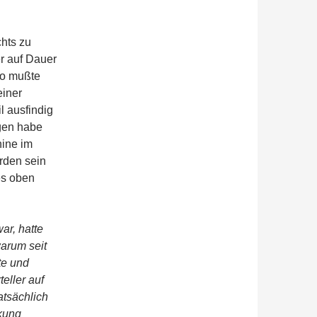
chts zu
er auf Dauer
so mußte
einer
l ausfindig
rgen habe
hine im
rden sein
des oben
r, hatte
warum seit
te und
eller auf
atsächlich
nkung