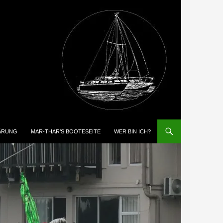
ÄRUNG
MAR-THAR’S BOOTESEITE
WER BIN ICH?