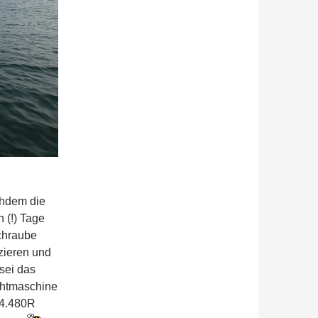
chdem die
 (!) Tage
chraube
zieren und
 sei das
ichtmaschine
14.480R