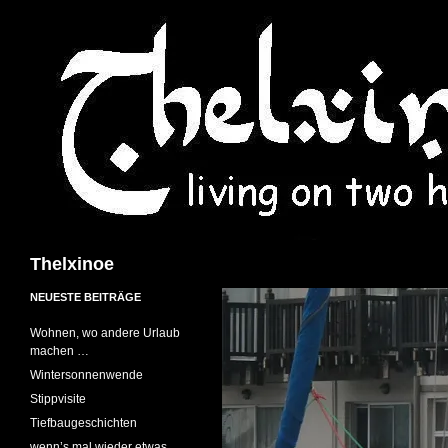
Suchen
Thelxinoe
NEUESTE BEITRÄGE
Wohnen, wo andere Urlaub
machen …
Wintersonnenwende
Stippvisite
Tiefbaugeschichten
wenn’s mal wieder etwas