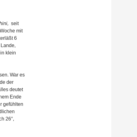
ini,
seit
e Woche mit
erläßt 6
m Lande,
in klein
sen. War es
de der
lles deutet
einem Ende
r gefühlten
dlichen
ch 26°,