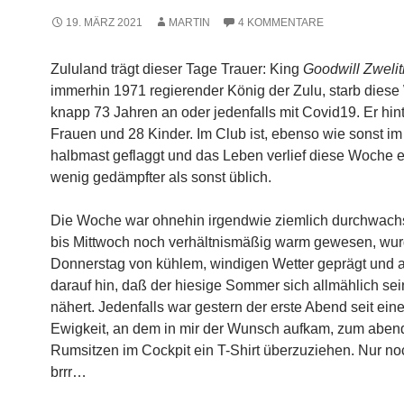
19. MÄRZ 2021
MARTIN
4 KOMMENTARE
Zululand trägt dieser Tage Trauer: King
Goodwill Zwelith
immerhin 1971 regierender König der Zulu, starb dies
knapp 73 Jahren an oder jedenfalls mit Covid19. Er hint
Frauen und 28 Kinder. Im Club ist, ebenso wie sonst i
halbmast geflaggt und das Leben verlief diese Woche e
wenig gedämpfter als sonst üblich.
Die Woche war ohnehin irgendwie ziemlich durchwach
bis Mittwoch noch verhältnismäßig warm gewesen, wur
Donnerstag von kühlem, windigen Wetter geprägt und a
darauf hin, daß der hiesige Sommer sich allmählich s
nähert. Jedenfalls war gestern der erste Abend seit eine
Ewigkeit, an dem in mir der Wunsch aufkam, zum aben
Rumsitzen im Cockpit ein T-Shirt überzuziehen. Nur no
brrr…