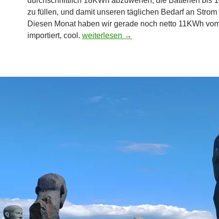
durchschnittlich 18KWh abzuwerfen, die Batterien bis 
zu füllen, und damit unseren täglichen Bedarf an Strom
Diesen Monat haben wir gerade noch netto 11KWh vo
Wintersonnenwende
importiert, cool.
weiterlesen
→