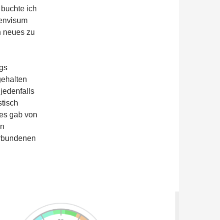
buchte ich
genvisum
n neues zu
ags
gehalten
jedenfalls
stisch
 es gab von
en
erbundenen