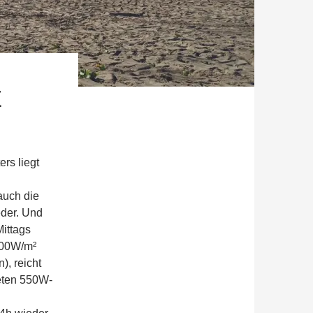
E
ers liegt
auch die
eder. Und
ittags
400W/m²
), reicht
eten 550W-