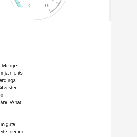
er Menge
n ja nichts
erdings
ilvester-
ol
wäre. What
um gute
eite meiner