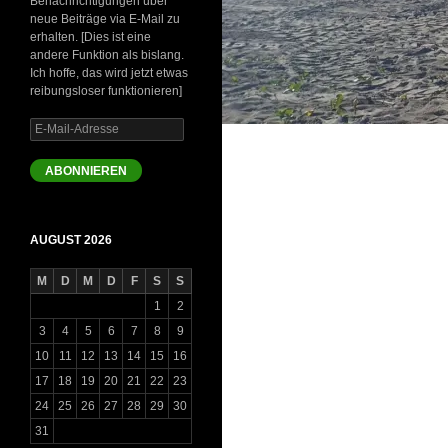
Benachrichtigungen über
neue Beiträge via E-Mail zu
erhalten. [Dies ist eine
andere Funktion als bislang.
Ich hoffe, das wird jetzt etwas
reibungsloser funktionieren]
E-
Mail-
Adresse
ABONNIEREN
AUGUST 2026
M
D
M
D
F
S
S
1
2
3
4
5
6
7
8
9
10
11
12
13
14
15
16
17
18
19
20
21
22
23
24
25
26
27
28
29
30
31