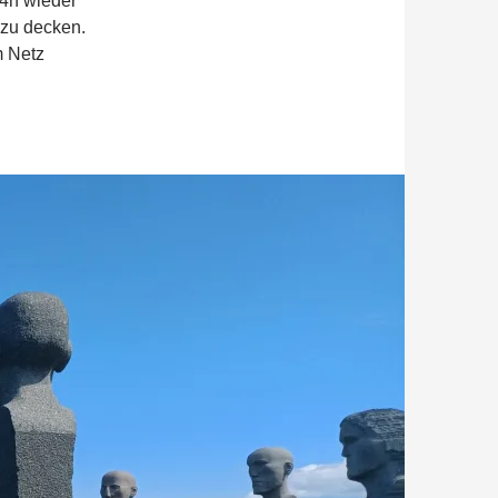
14h wieder
 zu decken.
m Netz