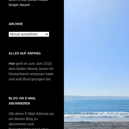
länger dauert …
ARCHIVE
Archive
ALLES AUF ANFANG
Hier
geht es zum Juni 2018,
dem letzten Monat, bevor ich
Deutschland verlassen habe
und aufs Boot gezogen bin.
BLOG VIA E-MAIL
ABONNIEREN
Gib deine E-Mail-Adresse an,
um diesen Blog zu
abonnieren und