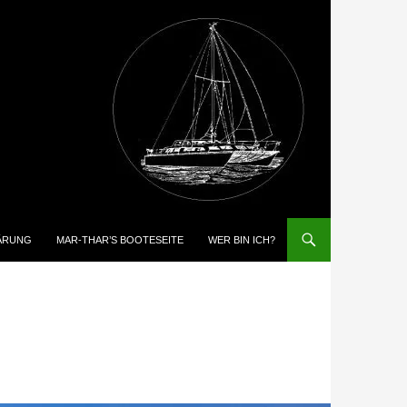
ÄRUNG
MAR-THAR’S BOOTESEITE
WER BIN ICH?