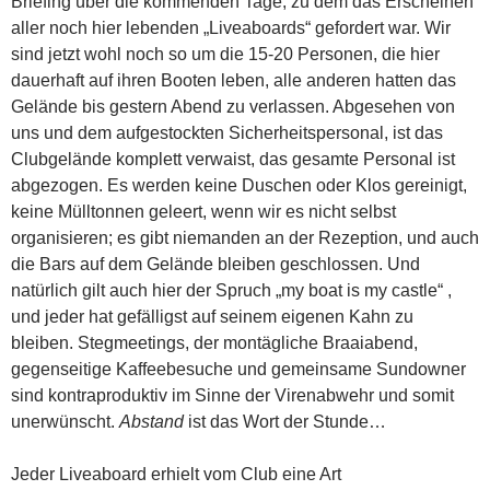
Briefing über die kommenden Tage, zu dem das Erscheinen
aller noch hier lebenden „Liveaboards“ gefordert war. Wir
sind jetzt wohl noch so um die 15-20 Personen, die hier
dauerhaft auf ihren Booten leben, alle anderen hatten das
Gelände bis gestern Abend zu verlassen. Abgesehen von
uns und dem aufgestockten Sicherheitspersonal, ist das
Clubgelände komplett verwaist, das gesamte Personal ist
abgezogen. Es werden keine Duschen oder Klos gereinigt,
keine Mülltonnen geleert, wenn wir es nicht selbst
organisieren; es gibt niemanden an der Rezeption, und auch
die Bars auf dem Gelände bleiben geschlossen. Und
natürlich gilt auch hier der Spruch „my boat is my castle“ ,
und jeder hat gefälligst auf seinem eigenen Kahn zu
bleiben. Stegmeetings, der montägliche Braaiabend,
gegenseitige Kaffeebesuche und gemeinsame Sundowner
sind kontraproduktiv im Sinne der Virenabwehr und somit
unerwünscht.
Abstand
ist das Wort der Stunde…
Jeder Liveaboard erhielt vom Club eine Art