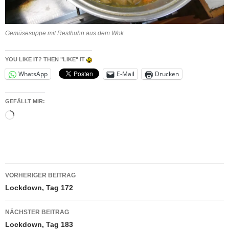
Gemüsesuppe mit Resthuhn aus dem Wok
YOU LIKE IT? THEN "LIKE" IT
WhatsApp
E-Mail
Drucken
GEFÄLLT MIR:
Wird
geladen …
Beitragsnavigation
VORHERIGER BEITRAG
Lockdown, Tag 172
NÄCHSTER BEITRAG
Lockdown, Tag 183