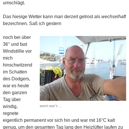
umschlägt.
Das hiesige Wetter kann man derzeit getrost als
wechselhaft
bezeichnen. Saß ich gestern
noch bei über
36° und fast
Windstillle vor
mich
hinschwitzend
im Schatten
des Dodgers,
war es heute
den ganzen
Tag über
windig,
warm war’s …
regnete
eigentlich permanent vor sich hin und war mit 16°C kalt
genug, um den gesamten Tag lang den Heizlüfter laufen zu