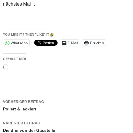
nächstes Mal …
YOU LIKE IT? THEN "LIKE" IT
WhatsApp
E-Mail
Drucken
GEFÄLLT MIR:
Wird
geladen …
Beitragsnavigation
VORHERIGER BEITRAG
Poliert & lackiert
NÄCHSTER BEITRAG
Die drei von der Gasstelle