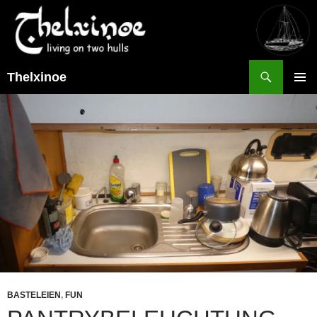
Suchen
Thelxinoe
ZUM
PRIMÄR
INHALT
MENÜ
SPRINGEN
BASTELEIEN
,
FUN