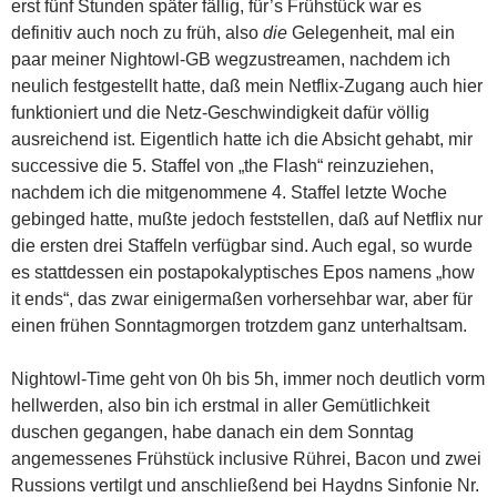
erst fünf Stunden später fällig, für’s Frühstück war es
definitiv auch noch zu früh, also
die
Gelegenheit,
mal ein
paar meiner Nightowl-GB wegzustreamen, nachdem ich
neulich festgestellt hatte, daß mein Netflix-Zugang auch hier
funktioniert und die Netz-Geschwindigkeit dafür völlig
ausreichend ist. Eigentlich hatte ich die Absicht gehabt, mir
successive die 5. Staffel von „the Flash“ reinzuziehen,
nachdem ich die mitgenommene 4. Staffel letzte Woche
gebinged hatte, mußte jedoch feststellen, daß auf Netflix nur
die ersten drei Staffeln verfügbar sind. Auch egal, so wurde
es stattdessen ein postapokalyptisches Epos namens „how
it ends“, das zwar einigermaßen vorhersehbar war, aber für
einen frühen Sonntagmorgen trotzdem ganz unterhaltsam.
Nightowl-Time geht von 0h bis 5h, immer noch deutlich vorm
hellwerden, also bin ich erstmal in aller Gemütlichkeit
duschen gegangen, habe danach ein dem Sonntag
angemessenes Frühstück inclusive Rührei, Bacon und zwei
Russions vertilgt und anschließend bei Haydns Sinfonie Nr.