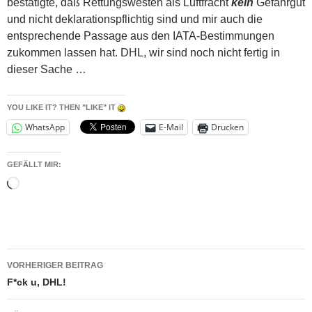
bestätigte, daß Rettungswesten als Luftfracht
kein
Gefahrgut
und nicht deklarationspflichtig sind und mir auch die
entsprechende Passage aus den IATA-Bestimmungen
zukommen lassen hat. DHL, wir sind noch nicht fertig in
dieser Sache …
YOU LIKE IT? THEN "LIKE" IT
WhatsApp
E-Mail
Drucken
GEFÄLLT MIR:
Wird
geladen …
Beitragsnavigation
VORHERIGER BEITRAG
F*ck u, DHL!