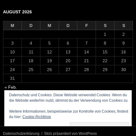
AUGUST 2026
M
D
M
D
F
S
S
1
2
3
4
5
6
7
8
9
10
11
12
13
14
15
16
17
18
19
20
21
22
23
24
25
26
27
28
29
30
31
« Feb.
Datenschutz und Cookies: Diese Website verwendet Cookies. Wenn du
die Website weiterhin nutzt, stimmst du der Verwendung von Cookies zu.
Weitere Informationen, beispielsweise zur Kontrolle von Cookies, findest
du hier:
Cookie-Richtlinie
Datenschutzerklärung
Stolz präsentiert von WordPress