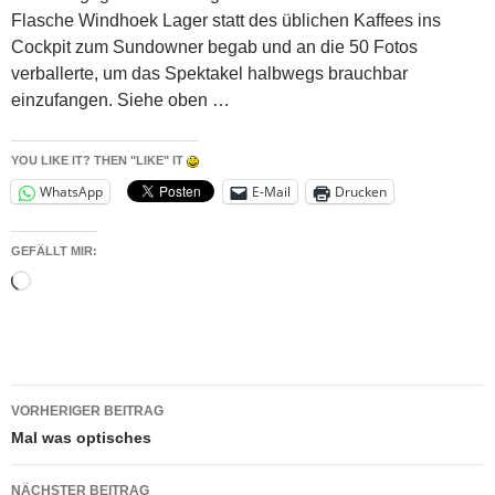
Flasche Windhoek Lager statt des üblichen Kaffees ins
Cockpit zum Sundowner begab und an die 50 Fotos
verballerte, um das Spektakel halbwegs brauchbar
einzufangen. Siehe oben …
YOU LIKE IT? THEN "LIKE" IT
WhatsApp
E-Mail
Drucken
GEFÄLLT MIR:
Wird
geladen …
Beitragsnavigation
VORHERIGER BEITRAG
Mal was optisches
NÄCHSTER BEITRAG