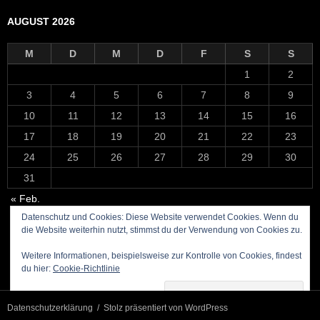
AUGUST 2026
M
D
M
D
F
S
S
1
2
3
4
5
6
7
8
9
10
11
12
13
14
15
16
17
18
19
20
21
22
23
24
25
26
27
28
29
30
31
« Feb.
Datenschutz und Cookies: Diese Website verwendet Cookies. Wenn du
die Website weiterhin nutzt, stimmst du der Verwendung von Cookies zu.
Weitere Informationen, beispielsweise zur Kontrolle von Cookies, findest
du hier:
Cookie-Richtlinie
Datenschutzerklärung
Stolz präsentiert von WordPress