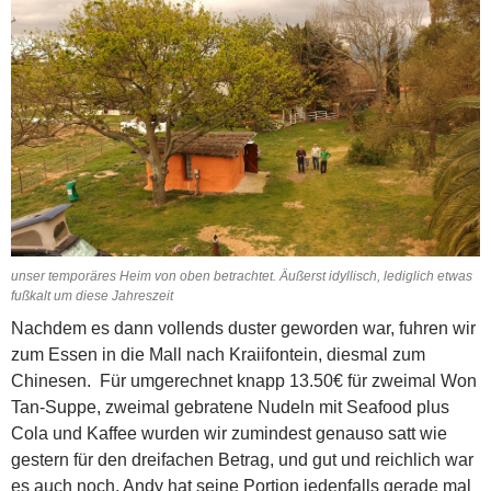
unser temporäres Heim von oben betrachtet. Äußerst idyllisch, lediglich etwas
fußkalt um diese Jahreszeit
Nachdem es dann vollends duster geworden war, fuhren wir
zum Essen in die Mall nach Kraiifontein, diesmal zum
Chinesen. Für umgerechnet knapp 13.50€ für zweimal Won
Tan-Suppe, zweimal gebratene Nudeln mit Seafood plus
Cola und Kaffee wurden wir zumindest genauso satt wie
gestern für den dreifachen Betrag, und gut und reichlich war
es auch noch. Andy hat seine Portion jedenfalls gerade mal