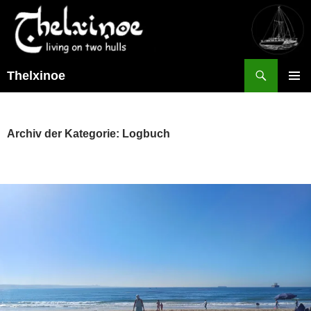
Suchen
Thelxinoe
ZUM
PRIMÄR
INHALT
MENÜ
SPRINGEN
Archiv der Kategorie: Logbuch