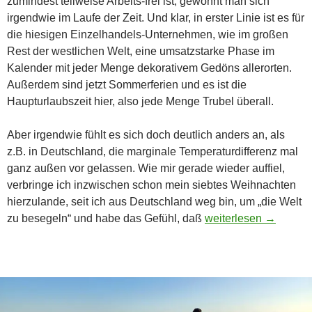
zumindest teilweise Arbeits-frei ist, gewöhnt man sich
irgendwie im Laufe der Zeit. Und klar, in erster Linie ist es für
die hiesigen Einzelhandels-Unternehmen, wie im großen
Rest der westlichen Welt, eine umsatzstarke Phase im
Kalender mit jeder Menge dekorativem Gedöns allerorten.
Außerdem sind jetzt Sommerferien und es ist die
Haupturlaubszeit hier, also jede Menge Trubel überall.
Aber irgendwie fühlt es sich doch deutlich anders an, als
z.B. in Deutschland, die marginale Temperaturdifferenz mal
ganz außen vor gelassen. Wie mir gerade wieder auffiel,
verbringe ich inzwischen schon mein siebtes Weihnachten
hierzulande, seit ich aus Deutschland weg bin, um „die Welt
Schon wieder ein Ja
zu besegeln“ und habe das Gefühl, daß
weiterlesen
→