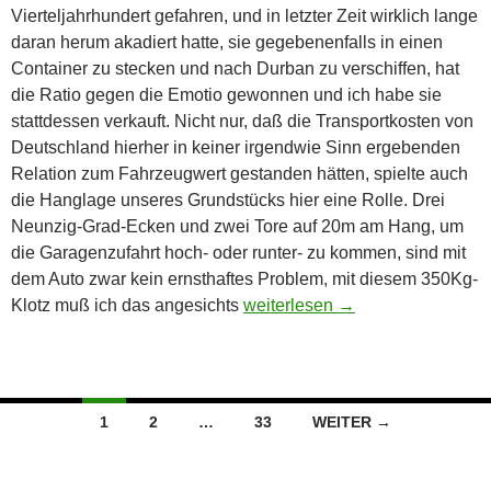
Vierteljahrhundert gefahren, und in letzter Zeit wirklich lange
daran herum akadiert hatte, sie gegebenenfalls in einen
Container zu stecken und nach Durban zu verschiffen, hat
die Ratio gegen die Emotio gewonnen und ich habe sie
stattdessen verkauft. Nicht nur, daß die Transportkosten von
Deutschland hierher in keiner irgendwie Sinn ergebenden
Relation zum Fahrzeugwert gestanden hätten, spielte auch
die Hanglage unseres Grundstücks hier eine Rolle. Drei
Neunzig-Grad-Ecken und zwei Tore auf 20m am Hang, um
die Garagenzufahrt hoch- oder runter- zu kommen, sind mit
dem Auto zwar kein ernsthaftes Problem, mit diesem 350Kg-
Bis ans Ende der Welt …
Klotz muß ich das angesichts
weiterlesen
→
Beitragsnavigation
1
2
…
33
WEITER →