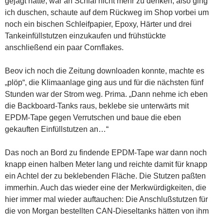
gejagt hatte, war an Schlaf nicht mehr zu denken, also ging
ich duschen, schaute auf dem Rückweg im Shop vorbei um
noch ein bischen Schleifpapier, Epoxy, Härter und drei
Tankeinfüllstutzen einzukaufen und frühstückte
anschließend ein paar Cornflakes.
Beov ich noch die Zeitung downloaden konnte, machte es
„plöp“, die Klimaanlage ging aus und für die nächsten fünf
Stunden war der Strom weg. Prima. „Dann nehme ich eben
die Backboard-Tanks raus, beklebe sie unterwärts mit
EPDM-Tape gegen Verrutschen und baue die eben
gekauften Einfüllstutzen an…“
Das noch an Bord zu findende EPDM-Tape war dann noch
knapp einen halben Meter lang und reichte damit für knapp
ein Achtel der zu beklebenden Fläche. Die Stutzen paßten
immerhin. Auch das wieder eine der Merkwürdigkeiten, die
hier immer mal wieder auftauchen: Die Anschlußstutzen für
die von Morgan bestellten CAN-Dieseltanks hätten von ihm