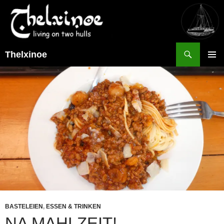
Suchen
Thelxinoe
ZUM
PRIMÄR
INHALT
MENÜ
SPRINGEN
BASTELEIEN
,
ESSEN & TRINKEN
NA MAHLZEIT!