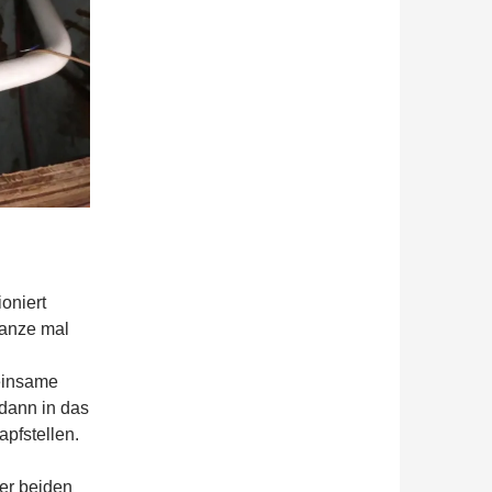
oniert
ganze mal
einsame
 dann in das
apfstellen.
er beiden