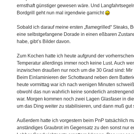
ernsthaft günstiger gewesen wäre. Und Langfahrtsegel
Bordgrill geht nun mal irgendwie garnicht
Sobald ich darauf meine ersten „flamegrilled“ Steaks, B
eine selbstgefangene Dorade in einen eßbaren Zustand
habe, gibt’s Bilder davon.
Zum Kochen hatte ich heute aufgrund der vorherrsche
Temperatur allerdings immer noch keine Lust. Auch we
inzwischen draußen nur noch um die 30 Grad sind: Mir 
Beim Einlaminieren der Schottwand neben dem Batteri
heute vormittag war ich nach wenigen Minuten schwei
obwohl das nun wahrlich keine sonderlich anstrengende
war. Morgen kommen noch zwei Lagen Glasfaser in die
um das Ding weiter zu stabilisieren, und dann muß gut 
Außerdem hatte ich vorgestern beim PnP tatsächlich ma
anständiges Graubrot im Gegensatz zu den sonst nur er