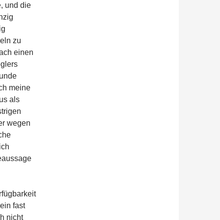
, und die
nzig
ig
eln zu
fach einen
glers
runde
ich meine
us als
trigen
der wegen
che
ich
beaussage
rfügbarkeit
ein fast
h nicht