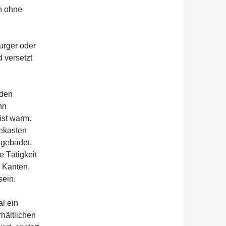
n ohne
urger oder
 versetzt
nden
nn
ist warm.
ekasten
ßgebadet,
 Tätigkeit
 Kanten,
sein.
l ein
hältlichen