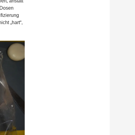
rt, anstatt
 Dosen
fizierung
cht „hart“,