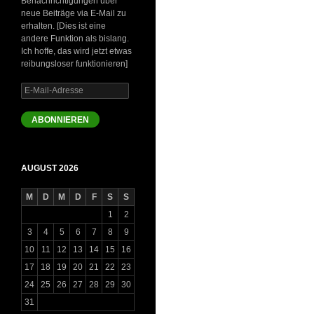
Benachrichtigungen über
neue Beiträge via E-Mail zu
erhalten. [Dies ist eine
andere Funktion als bislang.
Ich hoffe, das wird jetzt etwas
reibungsloser funktionieren]
E-
Mail-
Adresse
ABONNIEREN
AUGUST 2026
M
D
M
D
F
S
S
1
2
3
4
5
6
7
8
9
10
11
12
13
14
15
16
17
18
19
20
21
22
23
24
25
26
27
28
29
30
31