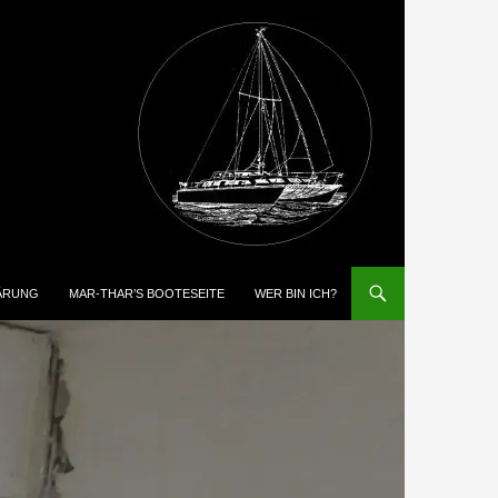
ÄRUNG
MAR-THAR’S BOOTESEITE
WER BIN ICH?