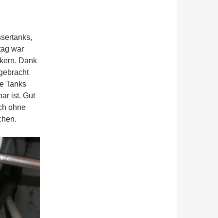
sertanks,
tag war
nkern. Dank
gebracht
ne Tanks
ar ist. Gut
uch ohne
chen.