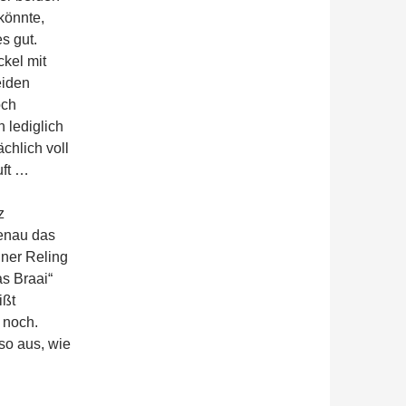
könnte,
s gut.
kel mit
eiden
och
 lediglich
chlich voll
uft …
z
genau das
einer Reling
s Braai“
ißt
 noch.
so aus, wie