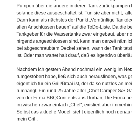
Pumpen über die andere in deren Tank zurückpumpen 
solange diese ausgeschaltet ist. Tun sie aber nicht, alle
Dann kann als nächstes der Punkt „Vernünftige Tankdec
allen Anschlüssen bauen“ auf die ToDo-Liste. Da die b
Tankgeber für die Wassertanks zwar eingebaut, aber n
nirgends angeschlossen sind, kann man derzeit nämlich
bei abgeschraubtem Deckel sehen, wann der Tank tatsä
ist. Oder man wartet halt drauf, daß es irgendwo überlä
Nachdem ich gestern Abend nochmal ein wenig im Net
rumgestöbert habe, ließ sich auch herausfinden, was 
eigentlich für ein Grill/Braai ist, der da so nutzlos an m
rumhängt. Ein rund 25 Jahre alter „Chef Camper S/S Ga
von der Firma BBQConcepts aus Durban, Die Firma he
inzwischen zwar einfach „Chef“, existiert aber immerhin
Selbst das aktuelle Modell sieht eigentlich noch genau 
mein Grill.