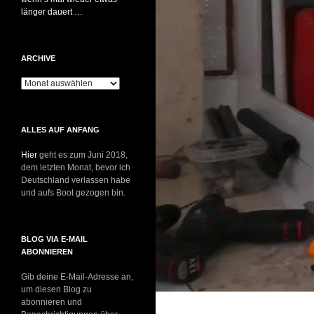
länger dauert …
ARCHIVE
Archive
ALLES AUF ANFANG
Hier
geht es zum Juni 2018,
dem letzten Monat, bevor ich
Deutschland verlassen habe
und aufs Boot gezogen bin.
BLOG VIA E-MAIL
ABONNIEREN
Gib deine E-Mail-Adresse an,
um diesen Blog zu
abonnieren und