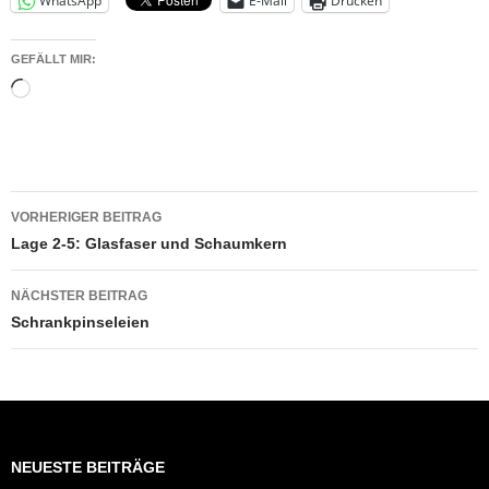
WhatsApp
E-Mail
Drucken
GEFÄLLT MIR:
Wird
geladen …
Beitragsnavigation
VORHERIGER BEITRAG
Lage 2-5: Glasfaser und Schaumkern
NÄCHSTER BEITRAG
Schrankpinseleien
NEUESTE BEITRÄGE