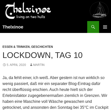
Suchen
Thelxinoe
ZUM
PRIMÄR
INHALT
MENÜ
SPRINGEN
ESSEN & TRINKEN
,
GESCHICHTEN
LOCKDOWN, TAG 10
5. APRIL 2020
MARTIN
Ja, da fehlt einer, ich weiß. Aber gestern ist nun wirklich
so
wenig passiert, daß mir ein separater Blog-Eintrag dafür
recht überflüssig erschien. Auch heute hielt sich der
Erlebnisfaktor zugegebenermaßen ziemlich in Grenzen. Wir
haben eine Maschine voll Wäsche gewaschen und
getrocknet, und ansonsten den Sonntag bei 35°C im Cockpit