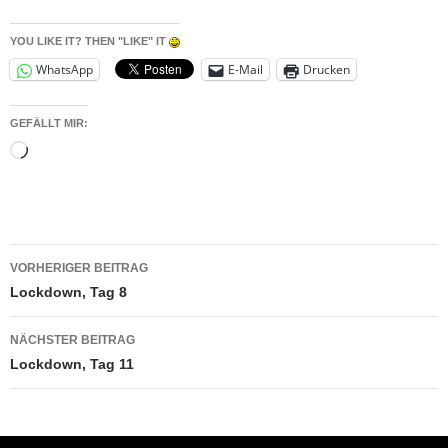
YOU LIKE IT? THEN "LIKE" IT
WhatsApp
E-Mail
Drucken
GEFÄLLT MIR:
Wird
geladen …
Beitragsnavigation
VORHERIGER BEITRAG
Lockdown, Tag 8
NÄCHSTER BEITRAG
Lockdown, Tag 11