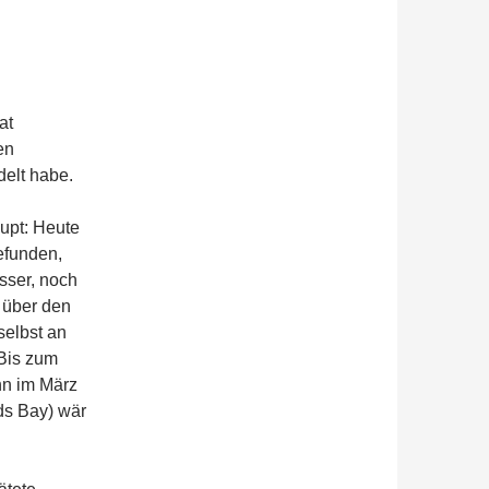
at
en
elt habe.
aupt: Heute
efunden,
sser, noch
 über den
selbst an
 Bis zum
nn im März
ds Bay) wär