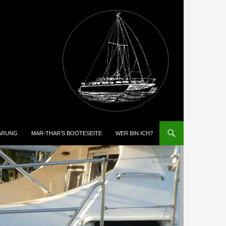
ÄRUNG
MAR-THAR’S BOOTESEITE
WER BIN ICH?