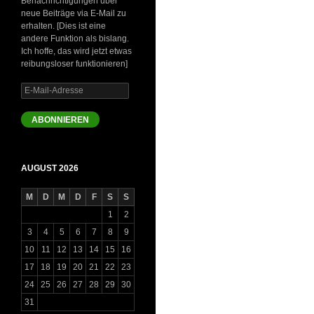
Benachrichtigungen über
neue Beiträge via E-Mail zu
erhalten. [Dies ist eine
andere Funktion als bislang.
Ich hoffe, das wird jetzt etwas
reibungsloser funktionieren]
E-
Mail-
Adresse
ABONNIEREN
AUGUST 2026
M
D
M
D
F
S
S
1
2
3
4
5
6
7
8
9
10
11
12
13
14
15
16
17
18
19
20
21
22
23
24
25
26
27
28
29
30
31