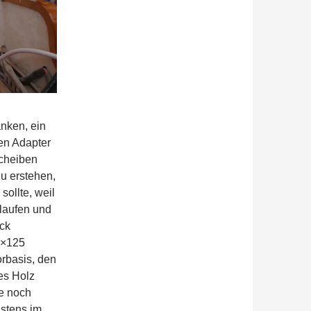
anken, ein
en Adapter
Scheiben
u erstehen,
ollte, weil
laufen und
ück
0×125
orbasis, den
es Holz
te noch
gstens im