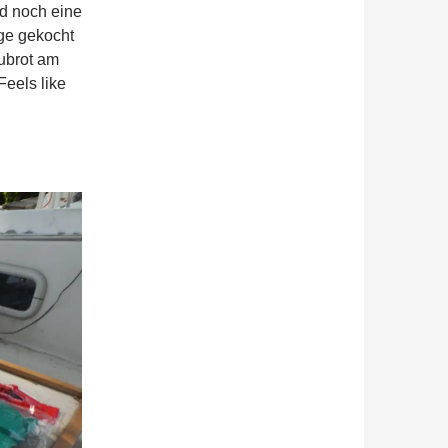
d noch eine
age gekocht
ubrot am
eels like