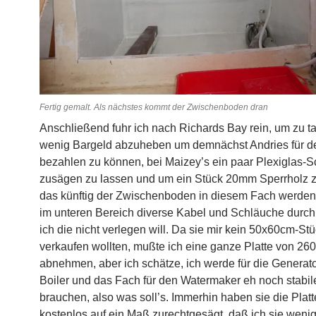
Fertig gemalt. Als nächstes kommt der Zwischenboden dran
Anschließend fuhr ich nach Richards Bay rein, um zu t
wenig Bargeld abzuheben um demnächst Andries für d
bezahlen zu können, bei Maizey’s ein paar Plexiglas-
zusägen zu lassen und um ein Stück 20mm Sperrholz z
das künftig der Zwischenboden in diesem Fach werden s
im unteren Bereich diverse Kabel und Schläuche durch
ich die nicht verlegen will. Da sie mir kein 50x60cm-St
verkaufen wollten, mußte ich eine ganze Platte von 26
abnehmen, aber ich schätze, ich werde für die Generat
Boiler und das Fach für den Watermaker eh noch stabil
brauchen, also was soll’s. Immerhin haben sie die Plat
kostenlos auf ein Maß zurechtgesägt, daß ich sie weni