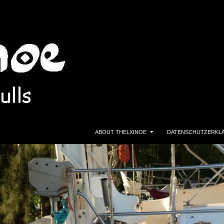
ZUM INHALT SPRINGEN
ABOUT THELXINOE
DATENSCHUTZERKL