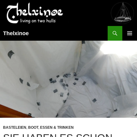
Suchen
Thelxinoe
ZUM
PRIMÄR
INHALT
MENÜ
SPRINGEN
BASTELEIEN
,
BOOT
,
ESSEN & TRINKEN