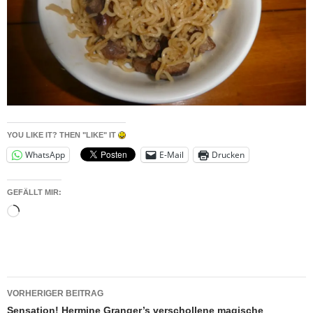
YOU LIKE IT? THEN "LIKE" IT
WhatsApp
E-Mail
Drucken
GEFÄLLT MIR:
Wird
geladen …
Beitragsnavigation
VORHERIGER BEITRAG
Sensation! Hermine Granger’s verschollene magische