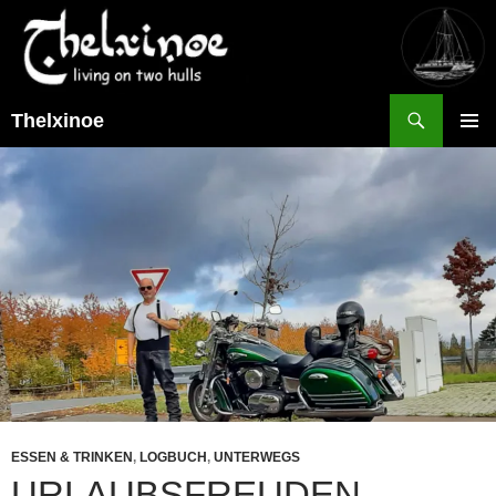
Suchen
Thelxinoe
ZUM
PRIMÄR
INHALT
MENÜ
SPRINGEN
ESSEN & TRINKEN
,
LOGBUCH
,
UNTERWEGS
URLAUBSFREUDEN