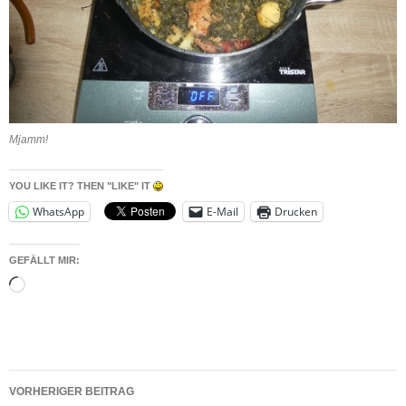
Mjamm!
YOU LIKE IT? THEN "LIKE" IT
WhatsApp
E-Mail
Drucken
GEFÄLLT MIR:
Wird
geladen …
Beitragsnavigation
VORHERIGER BEITRAG