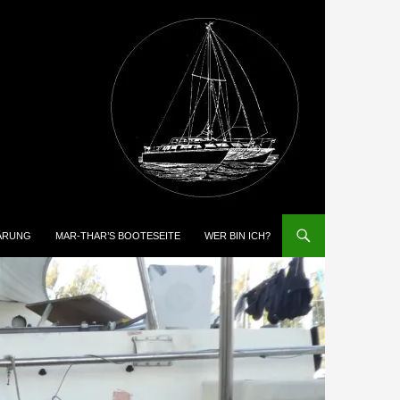
ÄRUNG
MAR-THAR’S BOOTESEITE
WER BIN ICH?