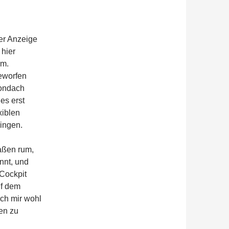
der Anzeige
 hier
rm.
eworfen
londach
es erst
xiblen
ingen.
aßen rum,
nnt, und
 Cockpit
uf dem
ich mir wohl
nen zu