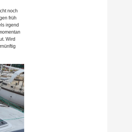
icht noch
gen früh
ls irgend
h momentan
ut. Wird
rnünftig