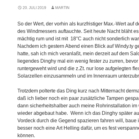
20. JULI 2019
MARTIN
So der Wert, der vorhin als kurzfristiger Max.-Wert auf 
des Windmessers auftauchte. Seit heute Nacht bläht es
mächtig rum und ist mit 18°C auch nicht sonderlich wa
Nachdem ich gestern Abend einen Blick auf Windy.ty g
hatte, sah ich mich veranlaßt, mein derzeit auf dem Sa
liegendes Dinghy mal ein wenig fester zu zurren, bevor 
runtergeweht wird und die z.Zt. nur lose aufgelegten fle
Solarzellen einzusammeln und im Innenraum unterzubr
Trotzdem polterte das Ding kurz nach Mitternacht derm
daß ich lieber noch ein paar zusätzliche Tampen gespa
dann sicherheitshalber auch meine Rohrinstallation im
wieder abgebaut habe. Wenn ich das Dinghy später a
Vordeck durch die Gegend spazieren fahren will, baue 
besser noch eine Art Helling dafür, um es fest verspan
können.