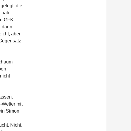
gelegt, die
chale
nd GFK
n dann
eicht, aber
 Gegensatz
Schaum
ben
nicht
lassen.
-Wetter mit
ein Simon
cht. Nicht,