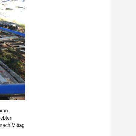
oran
lebten
 nach Mittag