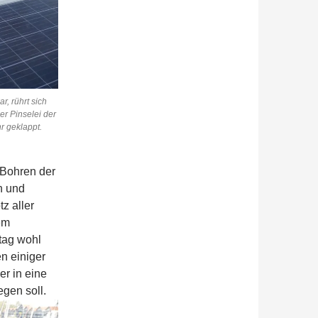
r, rührt sich
er Pinselei der
r geklappt.
 Bohren der
n und
z aller
em
tag wohl
n einiger
er in eine
egen soll.