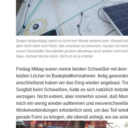
Dinghy festgestrippt, damit es nicht vom Winde verweht wird. Wackelt zwa
aber nicht mehr vom Fleck. Wie unschwer zu erkennen, hat das mit mein
neuen Deckslüfter-Grundplatte gestern allerdings auch wieder nicht meh
Naja, nächste Woche denn. Dicht ist es ja erstmal.
Freitag Mittag waren meine beiden Schweißer mit dem
letzten Löcher im Badeplattformrahmen fertig geworde
anschließend haben wir das Ding wieder angebaut. Trot
Sorgfalt beim Schweißen, hatte es sich natürlich trotzd
verzogen. Nicht extrem, aber immerhin soviel, daß Mon
noch ein wenig wieder-auftrennen und neuverschweiße
Winkelverbindungen erforderlich wird, um das Teil wied
gerade Form zu kriegen, die überall anliegt, wo sie anli